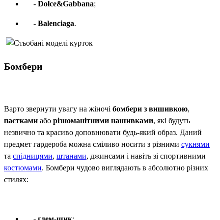
-
Dolce&Gabbana
;
-
Balenciaga
.
Бомбери
Варто звернути увагу на жіночі
бомбери з вишивкою
,
паєтками
або
різноманітними нашивками
, які будуть
незвично та красиво доповнювати будь-який образ. Даний
предмет гардероба можна сміливо носити з різними
сукнями
та
спідницями
,
штанами
, джинсами і навіть зі спортивними
костюмами
. Бомбери чудово виглядають в абсолютно різних
стилях:
-
глем-шик
;