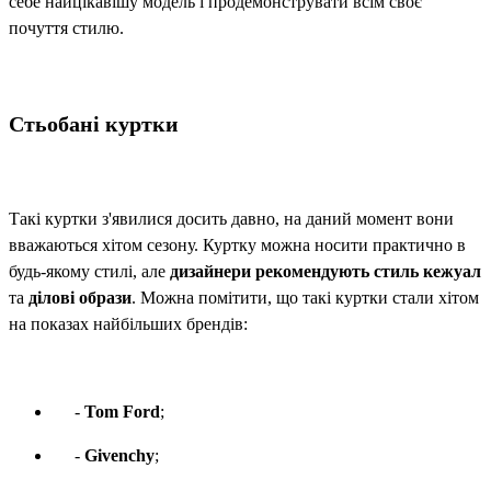
себе найцікавішу модель і продемонструвати всім своє
почуття стилю.
Стьобані куртки
Такі куртки з'явилися досить давно, на даний момент вони
вважаються хітом сезону. Куртку можна носити практично в
будь-якому стилі, але
дизайнери рекомендують стиль кежуал
та
ділові образи
. Можна помітити, що такі куртки стали хітом
на показах найбільших брендів:
-
Tom Ford
;
-
Givenchy
;