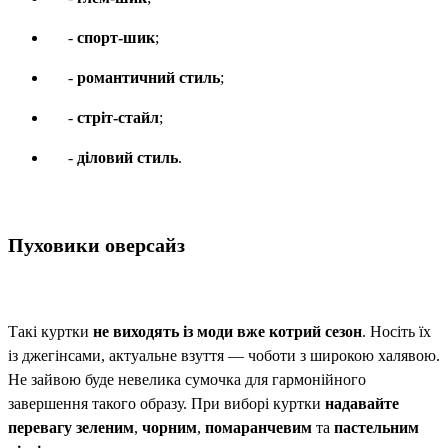
-
спорт-шик
;
-
романтичний стиль
;
-
стріт-стайл
;
-
діловий стиль
.
Пуховики оверсайз
Такі куртки
не виходять із моди вже котрий сезон
. Носіть їх
із джегінсами, актуальне взуття — чоботи з широкою халявою.
Не зайвою буде невелика сумочка для гармонійного
завершення такого образу. При виборі куртки
надавайте
перевагу зеленим
,
чорним
,
помаранчевим
та
пастельним