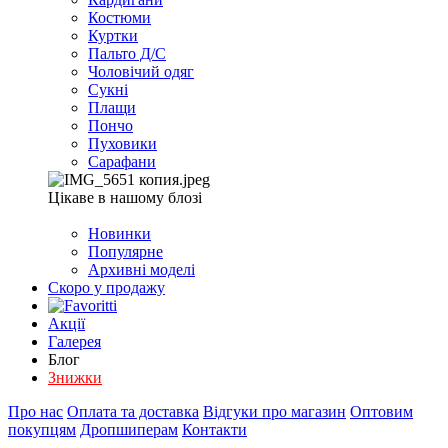
Костюми
Куртки
Пальто Д/С
Чоловічий одяг
Сукні
Плащи
Пончо
Пуховики
Сарафани
Цікаве в нашому блозі
Новинки
Популярне
Архивні моделі
Скоро у продажу
Акції
Галерея
Блог
Знижки
Про нас
Оплата та доставка
Відгуки про магазин
Оптовим
покупцям
Дропшиперам
Контакти