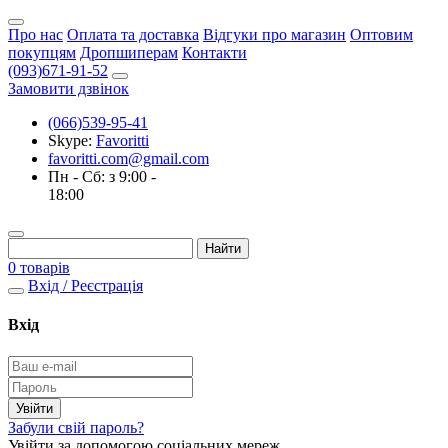
Про нас
Оплата та доставка
Відгуки про магазин
Оптовим
покупцям
Дропшиперам
Контакти
(093)671-91-52
Замовити дзвінок
(066)539-95-41
Skype:
Favoritti
favoritti.com@gmail.com
Пн - Сб: з 9:00 -
18:00
0 товарів
Вхід / Реєстрація
Вхід
Забули свій пароль?
Увійти за допомогою соціальних мереж