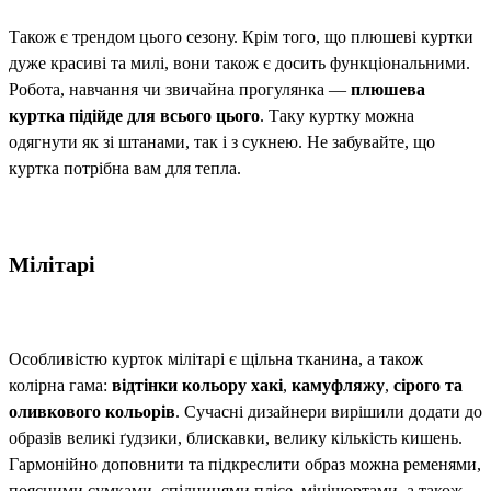
Також є трендом цього сезону. Крім того, що плюшеві куртки
дуже красиві та милі, вони також є досить функціональними.
Робота, навчання чи звичайна прогулянка —
плюшева
куртка підійде для всього цього
. Таку куртку можна
одягнути як зі штанами, так і з сукнею. Не забувайте, що
куртка потрібна вам для тепла.
Мілітарі
Особливістю курток мілітарі є щільна тканина, а також
колірна гама:
відтінки кольору хакі
,
камуфляжу
,
сірого та
оливкового кольорів
. Сучасні дизайнери вирішили додати до
образів великі ґудзики, блискавки, велику кількість кишень.
Гармонійно доповнити та підкреслити образ можна ременями,
поясними сумками, спідницями плісе, мінішортами, а також