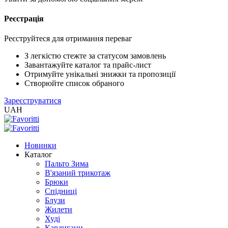
Реєстрація
XLS
/
EXCEL
Реєструйтеся для отримання переваг
2005
(Розн.)
З легкістю стежте за статусом замовлень
Завантажуйте каталог та прайс-лист
Отримуйте унікальні знижки та пропозиції
XLS
Створюйте список обраного
/
Зареєструватися
EXCEL
UAH
2005
(Опт)
Новинки
XLSX
Каталог
/
Пальто Зима
EXCEL
В'язаний трикотаж
2007+
Брюки
(Розн.)
Спідниці
Блузи
Жилети
XLSX
Худі
/
Кардигани