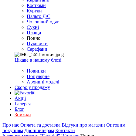
EXCEL
Костюми
2007+
Куртки
(Опт)
Пальто Д/С
Чоловічий одяг
Сукні
Плащи
Пончо
Пуховики
Сарафани
Цікаве в нашому блозі
Новинки
Популярне
Архивні моделі
Скоро у продажу
Акції
Галерея
Блог
Знижки
Про нас
Оплата та доставка
Відгуки про магазин
Оптовим
покупцям
Дропшиперам
Контакти
Інтернет-магазин "Favoritti"
/
Каталог
/
Пончо