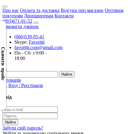
Про нас
Оплата та доставка
Відгуки про магазин
Оптовим
покупцям
Дропшиперам
Контакти
(093)671-91-52
Замовити дзвінок
(066)539-95-41
Скачать
Skype:
Favoritti
XML
favoritti.com@gmail.com
(Розн.)
Скачати прайс
Пн - Сб: з 9:00 -
18:00
Скачать
XML
(Опт)
0 товарів
Вхід / Реєстрація
Скачать
CSV
Вхід
(Розн.)
Скачать
CSV
Забули свій пароль?
(Опт)
Увійти за допомогою соціальних мереж