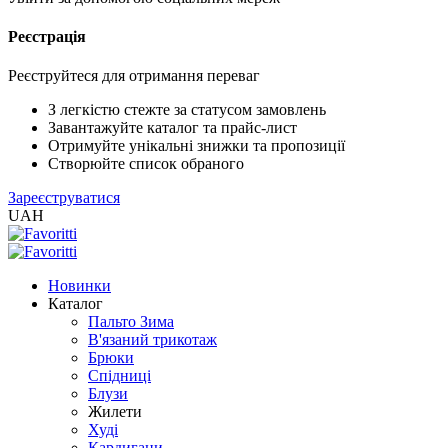
Реєстрація
XLS
/
EXCEL
Реєструйтеся для отримання переваг
2005
(Розн.)
З легкістю стежте за статусом замовлень
Завантажуйте каталог та прайс-лист
Отримуйте унікальні знижки та пропозиції
XLS
Створюйте список обраного
/
Зареєструватися
EXCEL
UAH
2005
(Опт)
Новинки
XLSX
Каталог
/
Пальто Зима
EXCEL
В'язаний трикотаж
2007+
Брюки
(Розн.)
Спідниці
Блузи
Жилети
XLSX
Худі
/
Кардигани