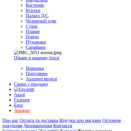
EXCEL
Костюми
2007+
Куртки
(Опт)
Пальто Д/С
Чоловічий одяг
Сукні
Плащи
Пончо
Пуховики
Сарафани
Цікаве в нашому блозі
Новинки
Популярне
Архивні моделі
Скоро у продажу
Акції
Галерея
Блог
Знижки
Про нас
Оплата та доставка
Відгуки про магазин
Оптовим
покупцям
Дропшиперам
Контакти
Інтернет-магазин "Favoritti"
/
Каталог
/
Жилеты женские