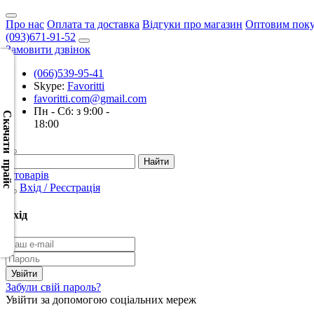
Про нас
Оплата та доставка
Відгуки про магазин
Оптовим пок
(093)671-91-52
Замовити дзвінок
(066)539-95-41
Skype:
Favoritti
Скачать
favoritti.com@gmail.com
XML
Пн - Сб: з 9:00 -
(Розн.)
Скачати прайс
18:00
Скачать
XML
0 товарів
(Опт)
Вхід / Реєстрація
Скачать
Вхід
CSV
(Розн.)
Скачать
Забули свій пароль?
CSV
Увійти за допомогою соціальних мереж
(Опт)