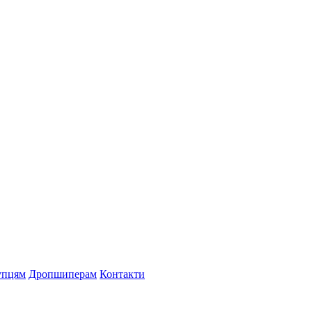
упцям
Дропшиперам
Контакти