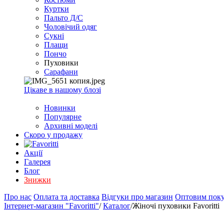
EXCEL
Куртки
2007+
Пальто Д/С
(Опт)
Чоловічий одяг
Сукні
Плащи
Пончо
Пуховики
Сарафани
Цікаве в нашому блозі
Новинки
Популярне
Архивні моделі
Скоро у продажу
Акції
Галерея
Блог
Знижки
Про нас
Оплата та доставка
Відгуки про магазин
Оптовим пок
Інтернет-магазин "Favoritti"
/
Каталог
/
Жіночі пуховики Favoritti