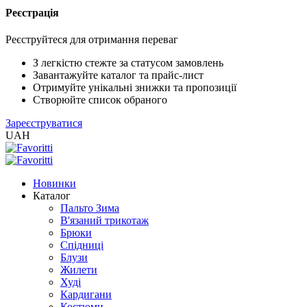
Реєстрація
XLS
/
Реєструйтеся для отримання переваг
EXCEL
2005
З легкістю стежте за статусом замовлень
(Розн.)
Завантажуйте каталог та прайс-лист
Отримуйте унікальні знижки та пропозиції
Створюйте список обраного
XLS
Зареєструватися
/
UAH
EXCEL
2005
(Опт)
Новинки
Каталог
XLSX
Пальто Зима
/
В'язаний трикотаж
EXCEL
Брюки
2007+
Спідниці
(Розн.)
Блузи
Жилети
Худі
XLSX
Кардигани
/
Костюми