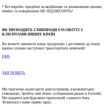
* Всі вироби, придбані за акційними та знижковими цінами,
обміну та поверненню НЕ ПІДЛЯГАЮТЬ!
ЯК ПРОХОДИТЬ СПІВПРАЦЯ FAVORITTI З
КЛІЄНТАМИ ІНШИХ КРАЇН
Ви можете замовити нашу продукцію з доставкою до іншої
країни силами наступних транспортних компаній:
EMS
УКР ПОШТА
Ми прагнемо налагодити довгострокову, взаємовигідну
співпрацю. Зробіть свій бізнес успішнішим разом із Favoritti.
Ми відкриті для будь-яких пропозицій з вашого боку.
Зв'яжіться з нами прямо зараз.