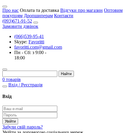
Про нас
Оплата та доставка
Відгуки про магазин
Оптовим
покупцям
Дропшиперам
Контакти
(093)671-91-52
Замовити дзвінок
(066)539-95-41
Skype:
Favoritti
favoritti.com@gmail.com
Пн - Сб: з 9:00 -
18:00
0 товарів
Вхід / Реєстрація
Вхід
Забули свій пароль?
Увійти за допомогою соціальних мереж