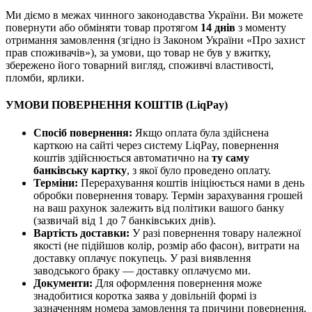
Ми діємо в межах чинного законодавства України. Ви можете
повернути або обміняти товар протягом
14 днів
з моменту
отримання замовлення (згідно із Законом України «Про захист
прав споживачів»), за умови, що товар не був у вжитку,
збережено його товарний вигляд, споживчі властивості,
пломби, ярлики.
УМОВИ ПОВЕРНЕННЯ КОШТІВ (LiqPay)
Спосіб повернення:
Якщо оплата була здійснена
карткою на сайті через систему LiqPay, повернення
коштів здійснюється автоматично на
ту саму
банківську картку
, з якої було проведено оплату.
Терміни:
Перерахування коштів ініціюється нами в день
обробки повернення товару. Термін зарахування грошей
на ваш рахунок залежить від політики вашого банку
(зазвичай від 1 до 7 банківських днів).
Вартість доставки:
У разі повернення товару належної
якості (не підійшов колір, розмір або фасон), витрати на
доставку оплачує покупець. У разі виявлення
заводського браку — доставку оплачуємо ми.
Документи:
Для оформлення повернення може
знадобитися коротка заява у довільній формі із
зазначенням номера замовлення та причини повернення.