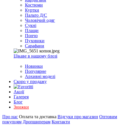
Костюми
Куртки
Пальто Д/С
Чоловічий одяг
Сукні
Плащи
Пончо
Пуховики
Сарафани
Цікаве в нашому блозі
Новинки
Популярне
Архивні моделі
Скоро у продажу
Акції
Галерея
Блог
Знижки
Про нас
Оплата та доставка
Відгуки про магазин
Оптовим
покупцям
Дропшиперам
Контакти