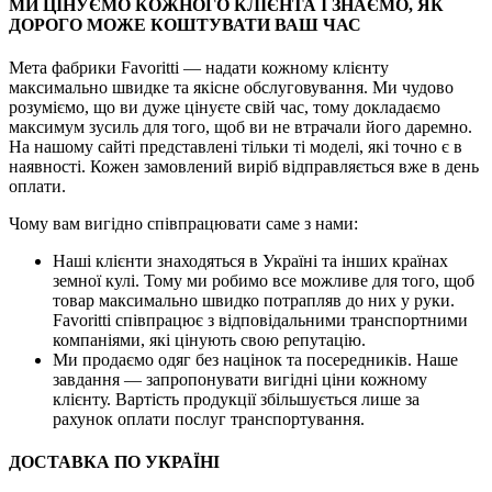
МИ ЦІНУЄМО КОЖНОГО КЛІЄНТА І ЗНАЄМО, ЯК
ДОРОГО МОЖЕ КОШТУВАТИ ВАШ ЧАС
Мета фабрики Favoritti — надати кожному клієнту
максимально швидке та якісне обслуговування. Ми чудово
розуміємо, що ви дуже цінуєте свій час, тому докладаємо
максимум зусиль для того, щоб ви не втрачали його даремно.
На нашому сайті представлені тільки ті моделі, які точно є в
наявності. Кожен замовлений виріб відправляється вже в день
оплати.
Чому вам вигідно співпрацювати саме з нами:
Наші клієнти знаходяться в Україні та інших країнах
земної кулі. Тому ми робимо все можливе для того, щоб
товар максимально швидко потрапляв до них у руки.
Favoritti співпрацює з відповідальними транспортними
компаніями, які цінують свою репутацію.
Ми продаємо одяг без націнок та посередників. Наше
завдання — запропонувати вигідні ціни кожному
клієнту. Вартість продукції збільшується лише за
рахунок оплати послуг транспортування.
ДОСТАВКА ПО УКРАЇНІ