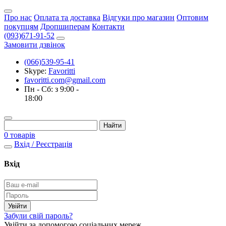
Про нас
Оплата та доставка
Відгуки про магазин
Оптовим
покупцям
Дропшиперам
Контакти
(093)671-91-52
Замовити дзвінок
(066)539-95-41
Skype:
Favoritti
favoritti.com@gmail.com
Пн - Сб: з 9:00 -
18:00
0 товарів
Вхід / Реєстрація
Вхід
Забули свій пароль?
Увійти за допомогою соціальних мереж