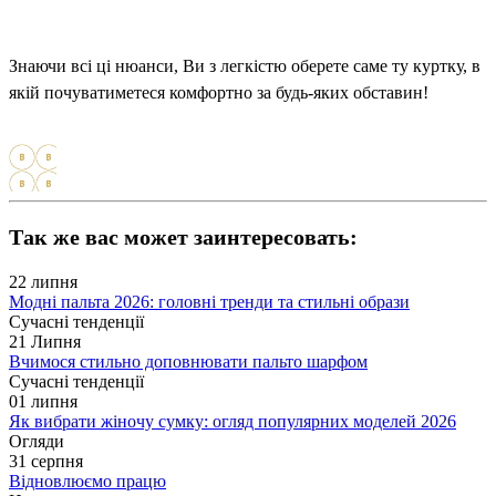
Знаючи всі ці нюанси, Ви з легкістю оберете саме ту куртку, в
якій почуватиметеся комфортно за будь-яких обставин!
Так же вас может заинтересовать:
22
липня
Модні пальта 2026: головні тренди та стильні образи
Сучасні тенденції
21
Липня
Вчимося стильно доповнювати пальто шарфом
Сучасні тенденції
01
липня
Як вибрати жіночу сумку: огляд популярних моделей 2026
Огляди
31
серпня
Відновлюємо працю