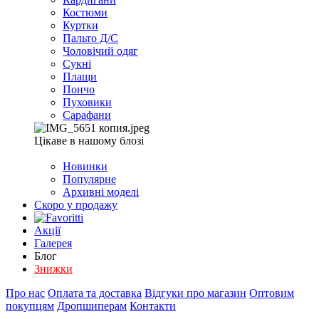
Костюми
Куртки
Пальто Д/С
Чоловічий одяг
Сукні
Плащи
Пончо
Пуховики
Сарафани
Цікаве в нашому блозі
Новинки
Популярне
Архивні моделі
Скоро у продажу
Акції
Галерея
Блог
Знижки
Про нас
Оплата та доставка
Відгуки про магазин
Оптовим
покупцям
Дропшиперам
Контакти