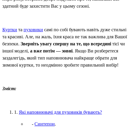
здатний буде захистити Вас у цьому сезоні.
Куртки
та
пуховики
самі по собі бувають навіть дуже стильні
та красиві. Але, на жаль, їхня краса не так важлива для Вашої
безпеки.
Зверніть увагу спершу на те, що всередині
тієї чи
іншої моделі,
а вже потім — зовні
. Якщо Ви розберетеся
заздалегідь, який тип наповнювача найкраще обрати для
зимової куртки, то неодмінно зробите правильний вибір!
Зміст:
1.
Які наповнювачі для пуховиків бувають?
-
Синтепон
.