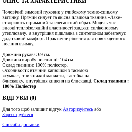
ОПИС ТА ХАРАКТЕРИСТИКИ
Чоловічий зимовий пуховик у глибокому темно-синьому
відтінку. Прямий силует та якісна плащова тканина «Лаке»
створюють стриманий та елегантний образ. Модель має
високі теплоізоляційні властивості завдяки силіконовому
утеплювачу, а внутрішня підкладка з синтепоном забезпечує
додатковий комфорт. Практичне рішення для повсякденного
носіння взимку.
Довжина рукава: 69 см.
Довжина виробу по спинці: 104 см.
Склад тканини: 100% поліестер.
Особливості: втачний капюшон з тасьмою
«гумка», трикотажні манжети, застібка на
блискавку, внутрішня кишеня на блискавці.
Склад тканини :
100% Поліестер
ВІДГУКИ (0)
Для того щоб залишит відгук
Авторизуйтесь
або
Зареєструйтеся
Способи доставки