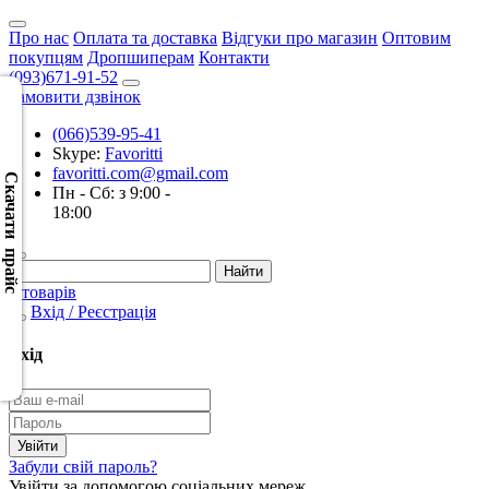
Про нас
Оплата та доставка
Відгуки про магазин
Оптовим
покупцям
Дропшиперам
Контакти
(093)671-91-52
Замовити дзвінок
(066)539-95-41
Скачать
Skype:
Favoritti
XML
favoritti.com@gmail.com
(Розн.)
Скачати прайс
Пн - Сб: з 9:00 -
18:00
Скачать
XML
(Опт)
0 товарів
Вхід / Реєстрація
Скачать
CSV
Вхід
(Розн.)
Скачать
CSV
Забули свій пароль?
(Опт)
Увійти за допомогою соціальних мереж