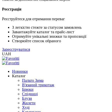
Реєстрація
XLS
/
EXCEL
Реєструйтеся для отримання переваг
2005
(Розн.)
З легкістю стежте за статусом замовлень
Завантажуйте каталог та прайс-лист
Отримуйте унікальні знижки та пропозиції
XLS
Створюйте список обраного
/
Зареєструватися
EXCEL
UAH
2005
(Опт)
Новинки
XLSX
Каталог
/
Пальто Зима
EXCEL
В'язаний трикотаж
2007+
Брюки
(Розн.)
Спідниці
Блузи
Жилети
XLSX
Худі
/
Кардигани