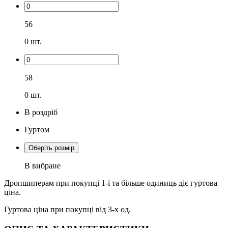
56
0
шт.
58
0
шт.
В роздріб
Гуртом
Оберіть розмір
В вибране
Дропшиперам при покупці 1-ї та більше одиниць діє гуртова
ціна.
Гуртова ціна при покупці від 3-х од.