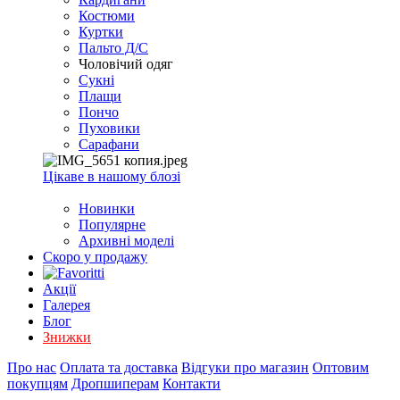
EXCEL
Костюми
2007+
Куртки
(Опт)
Пальто Д/С
Чоловічий одяг
Сукні
Плащи
Пончо
Пуховики
Сарафани
Цікаве в нашому блозі
Новинки
Популярне
Архивні моделі
Скоро у продажу
Акції
Галерея
Блог
Знижки
Про нас
Оплата та доставка
Відгуки про магазин
Оптовим
покупцям
Дропшиперам
Контакти