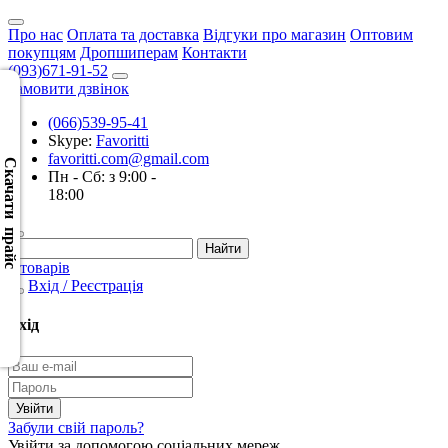
Про нас
Оплата та доставка
Відгуки про магазин
Оптовим
покупцям
Дропшиперам
Контакти
(093)671-91-52
Замовити дзвінок
(066)539-95-41
Скачать
Skype:
Favoritti
XML
favoritti.com@gmail.com
(Розн.)
Скачати прайс
Пн - Сб: з 9:00 -
18:00
Скачать
XML
(Опт)
0 товарів
Вхід / Реєстрація
Скачать
CSV
Вхід
(Розн.)
Скачать
CSV
Забули свій пароль?
(Опт)
Увійти за допомогою соціальних мереж