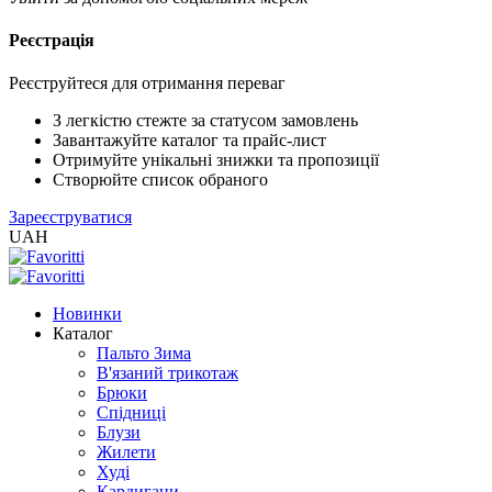
Реєстрація
XLS
/
EXCEL
Реєструйтеся для отримання переваг
2005
(Розн.)
З легкістю стежте за статусом замовлень
Завантажуйте каталог та прайс-лист
Отримуйте унікальні знижки та пропозиції
XLS
Створюйте список обраного
/
Зареєструватися
EXCEL
UAH
2005
(Опт)
Новинки
XLSX
Каталог
/
Пальто Зима
EXCEL
В'язаний трикотаж
2007+
Брюки
(Розн.)
Спідниці
Блузи
Жилети
XLSX
Худі
/
Кардигани