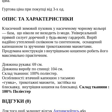
ціна.
Гуртова ціна при покупці від 3-х од.
ОПИС ТА ХАРАКТЕРИСТИКИ
Класичний зимовий пуховик у насиченому чорному кольорі
— база, що ніколи не виходить із моди. Універсальний
прямий силует доречний у будь-якому гардеробі. Виріб
надійно утеплений силіконом та синтепоном, оснащений
капюшоном та зручними трикотажними манжетами.
Продумана конструкція з внутрішньою кишенею робить його
максимально практичним.
Довжина рукава: 69 см.
Довжина виробу по спинці: 104 см.
Склад тканини: 100% поліестер.
Особливості: втачний капюшон з тасьмою
«гумка», трикотажні манжети, застібка на
блискавку, внутрішня кишеня на блискавці.
Склад тканини :
100% Поліестер
ВІДГУКИ (0)
Для того щоб залишит відгук
Авторизуйтесь
або