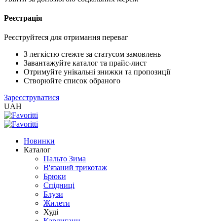
Реєстрація
XLS
/
EXCEL
Реєструйтеся для отримання переваг
2005
(Розн.)
З легкістю стежте за статусом замовлень
Завантажуйте каталог та прайс-лист
Отримуйте унікальні знижки та пропозиції
XLS
Створюйте список обраного
/
Зареєструватися
EXCEL
UAH
2005
(Опт)
Новинки
XLSX
Каталог
/
Пальто Зима
EXCEL
В'язаний трикотаж
2007+
Брюки
(Розн.)
Спідниці
Блузи
Жилети
XLSX
Худі
/
Кардигани