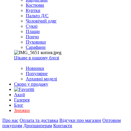
EXCEL
Костюми
2007+
Куртки
(Опт)
Пальто Д/С
Чоловічий одяг
Сукні
Плащи
Пончо
Пуховики
Сарафани
Цікаве в нашому блозі
Новинки
Популярне
Архивні моделі
Скоро у продажу
Акції
Галерея
Блог
Знижки
Про нас
Оплата та доставка
Відгуки про магазин
Оптовим
покупцям
Дропшиперам
Контакти