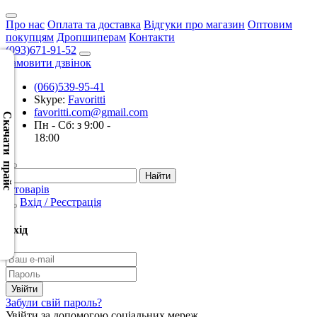
Про нас
Оплата та доставка
Відгуки про магазин
Оптовим
покупцям
Дропшиперам
Контакти
(093)671-91-52
Замовити дзвінок
(066)539-95-41
Скачать
Skype:
Favoritti
XML
favoritti.com@gmail.com
(Розн.)
Скачати прайс
Пн - Сб: з 9:00 -
18:00
Скачать
XML
(Опт)
0 товарів
Вхід / Реєстрація
Скачать
CSV
Вхід
(Розн.)
Скачать
CSV
Забули свій пароль?
(Опт)
Увійти за допомогою соціальних мереж