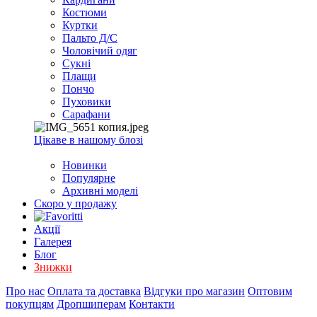
EXCEL
Костюми
2007+
Куртки
(Опт)
Пальто Д/С
Чоловічий одяг
Сукні
Плащи
Пончо
Пуховики
Сарафани
Цікаве в нашому блозі
Новинки
Популярне
Архивні моделі
Скоро у продажу
Акції
Галерея
Блог
Знижки
Про нас
Оплата та доставка
Відгуки про магазин
Оптовим
покупцям
Дропшиперам
Контакти