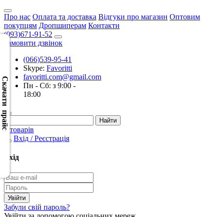
Про нас
Оплата та доставка
Відгуки про магазин
Оптовим
покупцям
Дропшиперам
Контакти
(093)671-91-52
Замовити дзвінок
(066)539-95-41
Скачать
Skype:
Favoritti
XML
favoritti.com@gmail.com
(Розн.)
Скачати прайс
Пн - Сб: з 9:00 -
18:00
Скачать
XML
(Опт)
0 товарів
Вхід / Реєстрація
Скачать
CSV
Вхід
(Розн.)
Скачать
CSV
Забули свій пароль?
(Опт)
Увійти за допомогою соціальних мереж