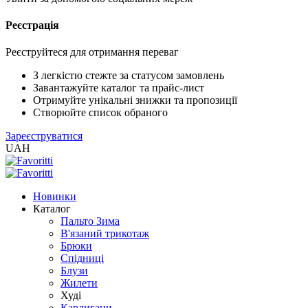
Реєстрація
XLS
/
EXCEL
Реєструйтеся для отримання переваг
2005
(Розн.)
З легкістю стежте за статусом замовлень
Завантажуйте каталог та прайс-лист
Отримуйте унікальні знижки та пропозиції
XLS
Створюйте список обраного
/
Зареєструватися
EXCEL
UAH
2005
(Опт)
Новинки
XLSX
Каталог
/
Пальто Зима
EXCEL
В'язаний трикотаж
2007+
Брюки
(Розн.)
Спідниці
Блузи
Жилети
XLSX
Худі
/
Кардигани