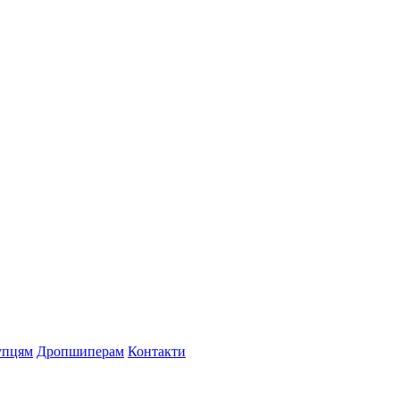
упцям
Дропшиперам
Контакти