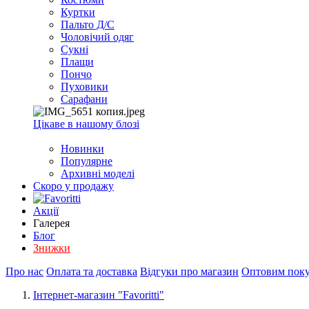
Куртки
Пальто Д/С
Чоловічий одяг
Сукні
Плащи
Пончо
Пуховики
Сарафани
Цікаве в нашому блозі
Новинки
Популярне
Архивні моделі
Скоро у продажу
Акції
Галерея
Блог
Знижки
Про нас
Оплата та доставка
Відгуки про магазин
Оптовим пок
Інтернет-магазин "Favoritti"