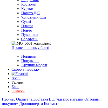
Костюми
Куртки
Пальто Д/С
Чоловічий одяг
Сукні
Плащи
Пончо
Пуховики
Сарафани
Цікаве в нашому блозі
Новинки
Популярне
Архивні моделі
Скоро у продажу
Акції
Галерея
Блог
Знижки
Про нас
Оплата та доставка
Відгуки про магазин
Оптовим
покупцям
Дропшиперам
Контакти