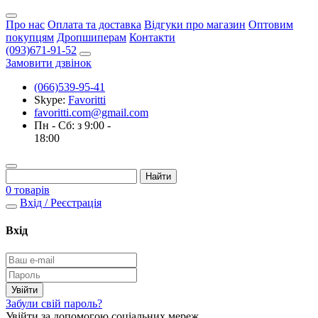
Про нас
Оплата та доставка
Відгуки про магазин
Оптовим
покупцям
Дропшиперам
Контакти
(093)671-91-52
Замовити дзвінок
(066)539-95-41
Skype:
Favoritti
favoritti.com@gmail.com
Пн - Сб: з 9:00 -
18:00
0 товарів
Вхід / Реєстрація
Вхід
Забули свій пароль?
Увійти за допомогою соціальних мереж