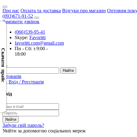
Про нас
Оплата та доставка
Відгуки про магазин
Оптовим пок
(093)671-91-52
Замовити дзвінок
(066)539-95-41
Skype:
Favoritti
Скачать
favoritti.com@gmail.com
XML
Пн - Сб: з 9:00 -
(Розн.)
Скачати прайс
18:00
Скачать
XML
0 товарів
(Опт)
Вхід / Реєстрація
Скачать
Вхід
CSV
(Розн.)
Скачать
Забули свій пароль?
CSV
Увійти за допомогою соціальних мереж
(Опт)