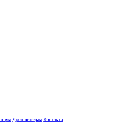
упцям
Дропшиперам
Контакти