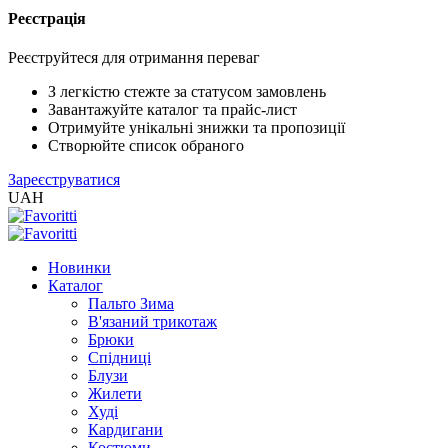
Реєстрація
XLS
/
Реєструйтеся для отримання переваг
EXCEL
2005
З легкістю стежте за статусом замовлень
(Розн.)
Завантажуйте каталог та прайс-лист
Отримуйте унікальні знижки та пропозиції
Створюйте список обраного
XLS
Зареєструватися
/
UAH
EXCEL
2005
(Опт)
Новинки
Каталог
XLSX
Пальто Зима
/
В'язаний трикотаж
EXCEL
Брюки
2007+
Спідниці
(Розн.)
Блузи
Жилети
Худі
XLSX
Кардигани
/
Костюми