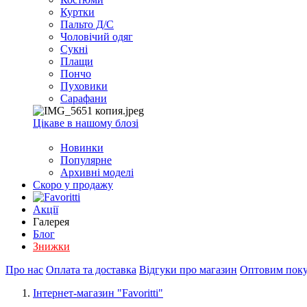
EXCEL
Куртки
2007+
Пальто Д/С
(Опт)
Чоловічий одяг
Сукні
Плащи
Пончо
Пуховики
Сарафани
Цікаве в нашому блозі
Новинки
Популярне
Архивні моделі
Скоро у продажу
Акції
Галерея
Блог
Знижки
Про нас
Оплата та доставка
Відгуки про магазин
Оптовим пок
Інтернет-магазин "Favoritti"