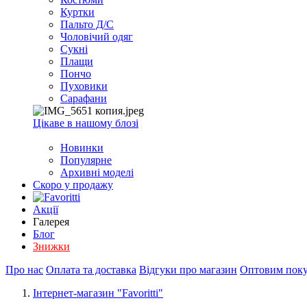
Куртки
Пальто Д/С
Чоловічий одяг
Сукні
Плащи
Пончо
Пуховики
Сарафани
Цікаве в нашому блозі
Новинки
Популярне
Архивні моделі
Скоро у продажу
Акції
Галерея
Блог
Знижки
Про нас
Оплата та доставка
Відгуки про магазин
Оптовим пок
Інтернет-магазин "Favoritti"