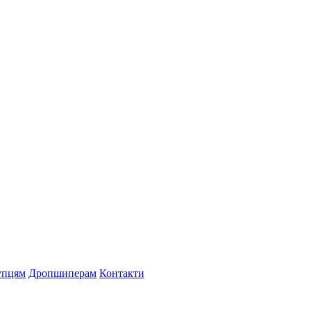
упцям
Дропшиперам
Контакти