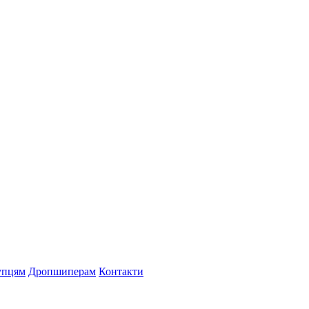
упцям
Дропшиперам
Контакти