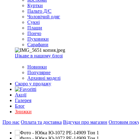
EXCEL
Куртки
2007+
Пальто Д/С
(Опт)
Чоловічий одяг
Сукні
Плащи
Пончо
Пуховики
Сарафани
Цікаве в нашому блозі
Новинки
Популярне
Архивні моделі
Скоро у продажу
Акції
Галерея
Блог
Знижки
Про нас
Оплата та доставка
Відгуки про магазин
Оптовим пок