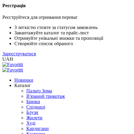
Реєстрація
XLS
/
Реєструйтеся для отримання переваг
EXCEL
2005
З легкістю стежте за статусом замовлень
(Розн.)
Завантажуйте каталог та прайс-лист
Отримуйте унікальні знижки та пропозиції
Створюйте список обраного
XLS
Зареєструватися
/
UAH
EXCEL
2005
(Опт)
Новинки
Каталог
XLSX
Пальто Зима
/
В'язаний трикотаж
EXCEL
Брюки
2007+
Спідниці
(Розн.)
Блузи
Жилети
Худі
XLSX
Кардигани
/
Костюми