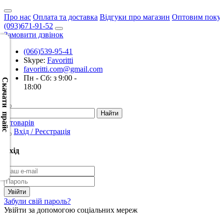
Про нас
Оплата та доставка
Відгуки про магазин
Оптовим пок
(093)671-91-52
Замовити дзвінок
(066)539-95-41
Skype:
Favoritti
Скачать
favoritti.com@gmail.com
XML
Пн - Сб: з 9:00 -
(Розн.)
Скачати прайс
18:00
Скачать
XML
0 товарів
(Опт)
Вхід / Реєстрація
Скачать
Вхід
CSV
(Розн.)
Скачать
Забули свій пароль?
CSV
Увійти за допомогою соціальних мереж
(Опт)