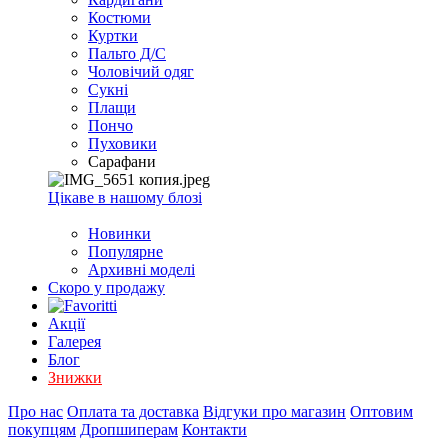
Костюми
Куртки
Пальто Д/С
Чоловічий одяг
Сукні
Плащи
Пончо
Пуховики
Сарафани
Цікаве в нашому блозі
Новинки
Популярне
Архивні моделі
Скоро у продажу
Акції
Галерея
Блог
Знижки
Про нас
Оплата та доставка
Відгуки про магазин
Оптовим
покупцям
Дропшиперам
Контакти