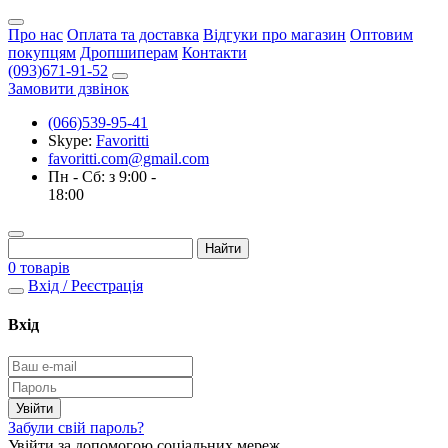
Про нас
Оплата та доставка
Відгуки про магазин
Оптовим
покупцям
Дропшиперам
Контакти
(093)671-91-52
Замовити дзвінок
(066)539-95-41
Skype:
Favoritti
favoritti.com@gmail.com
Пн - Сб: з 9:00 -
18:00
0 товарів
Вхід / Реєстрація
Вхід
Забули свій пароль?
Увійти за допомогою соціальних мереж