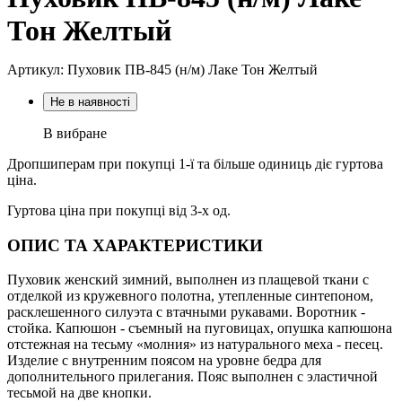
Тон Желтый
Артикул: Пуховик ПВ-845 (н/м) Лаке Тон Желтый
Не в наявності
В вибране
Дропшиперам при покупці 1-ї та більше одиниць діє гуртова
ціна.
Гуртова ціна при покупці від 3-х од.
ОПИС ТА ХАРАКТЕРИСТИКИ
Пуховик женский зимний, выполнен из плащевой ткани с
отделкой из кружевного полотна, утепленные синтепоном,
расклешенного силуэта с втачными рукавами. Воротник -
стойка. Капюшон - съемный на пуговицах, опушка капюшона
отстежная на тесьму «молния» из натурального меха - песец.
Изделие с внутренним поясом на уровне бедра для
дополнительного прилегания. Пояс выполнен с эластичной
тесьмой на две кнопки.