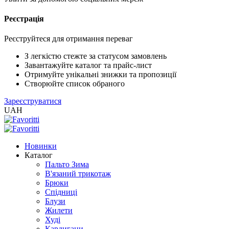
Реєстрація
XLS
/
EXCEL
Реєструйтеся для отримання переваг
2005
(Розн.)
З легкістю стежте за статусом замовлень
Завантажуйте каталог та прайс-лист
Отримуйте унікальні знижки та пропозиції
XLS
Створюйте список обраного
/
Зареєструватися
EXCEL
UAH
2005
(Опт)
Новинки
XLSX
Каталог
/
Пальто Зима
EXCEL
В'язаний трикотаж
2007+
Брюки
(Розн.)
Спідниці
Блузи
Жилети
XLSX
Худі
/
Кардигани