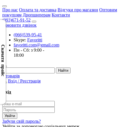
Про нас
Оплата та доставка
Відгуки про магазин
Оптовим
покупцям
Дропшиперам
Контакти
(093)671-91-52
Замовити дзвінок
(066)539-95-41
Скачать
Skype:
Favoritti
XML
favoritti.com@gmail.com
(Розн.)
Скачати прайс
Пн - Сб: з 9:00 -
18:00
Скачать
XML
(Опт)
0 товарів
Вхід / Реєстрація
Скачать
CSV
Вхід
(Розн.)
Скачать
CSV
Забули свій пароль?
(Опт)
Увійти за допомогою соціальних мереж