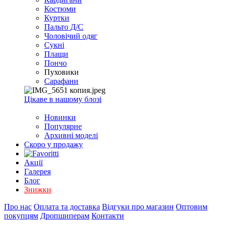
EXCEL
Костюми
2007+
Куртки
(Опт)
Пальто Д/С
Чоловічий одяг
Сукні
Плащи
Пончо
Пуховики
Сарафани
Цікаве в нашому блозі
Новинки
Популярне
Архивні моделі
Скоро у продажу
Акції
Галерея
Блог
Знижки
Про нас
Оплата та доставка
Відгуки про магазин
Оптовим
покупцям
Дропшиперам
Контакти