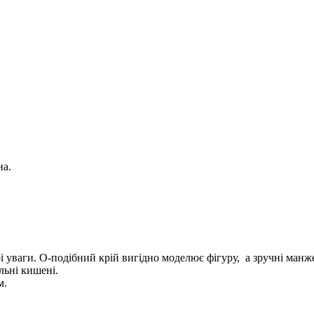
на.
і уваги. О-подібний крій вигідно моделює фігуру, а зручні манже
льні кишені.
м.