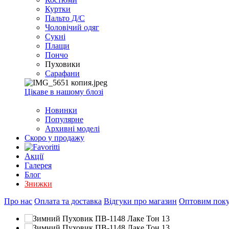
EXCEL
Куртки
2007+
Пальто Д/С
(Опт)
Чоловічий одяг
Сукні
Плащи
Пончо
Пуховики
Сарафани
Цікаве в нашому блозі
Новинки
Популярне
Архивні моделі
Скоро у продажу
Акції
Галерея
Блог
Знижки
Про нас
Оплата та доставка
Відгуки про магазин
Оптовим пок