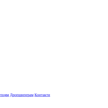
упцям
Дропшиперам
Контакти