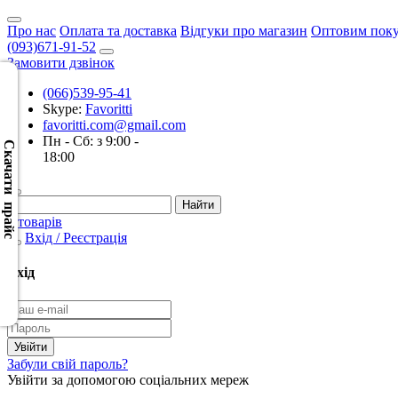
Про нас
Оплата та доставка
Відгуки про магазин
Оптовим пок
(093)671-91-52
Замовити дзвінок
(066)539-95-41
Skype:
Favoritti
Скачать
favoritti.com@gmail.com
XML
Пн - Сб: з 9:00 -
(Розн.)
Скачати прайс
18:00
Скачать
XML
0 товарів
(Опт)
Вхід / Реєстрація
Скачать
Вхід
CSV
(Розн.)
Скачать
Забули свій пароль?
CSV
Увійти за допомогою соціальних мереж
(Опт)