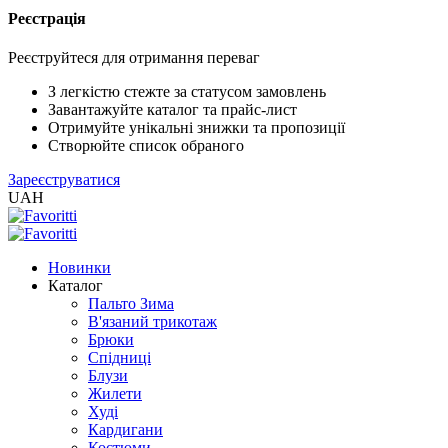
Реєстрація
XLS
/
Реєструйтеся для отримання переваг
EXCEL
2005
З легкістю стежте за статусом замовлень
(Розн.)
Завантажуйте каталог та прайс-лист
Отримуйте унікальні знижки та пропозиції
Створюйте список обраного
XLS
Зареєструватися
/
UAH
EXCEL
2005
(Опт)
Новинки
Каталог
XLSX
Пальто Зима
/
В'язаний трикотаж
EXCEL
Брюки
2007+
Спідниці
(Розн.)
Блузи
Жилети
Худі
XLSX
Кардигани
/
Костюми