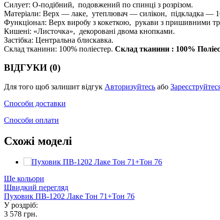
Силует: О-подібний, подовжений по спинці з розрізом.
Матеріали: Верх — лаке, утеплювач — силікон, підкладка — 
Функціонал: Верх виробу з кокеткою, рукави з пришивними 
Кишені: «Листочка», декоровані двома кнопками.
Застібка: Центральна блискавка.
Склад тканини: 100% поліестер.
Склад тканини : 100% Поліе
ВІДГУКИ (0)
Для того щоб залишит відгук
Авторизуйтесь
або
Зареєструйтес
Способи доставки
Способи оплати
Схожі моделі
Ще кольори
Швидкий перегляд
Пуховик ПВ-1202 Лаке Тон 71+Тон 76
У роздріб:
3 578 грн.