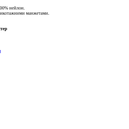
100% нейлон.
трикотажними манжетами.
стер
я