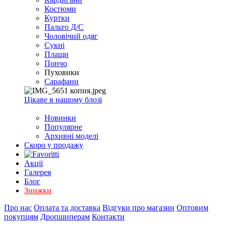
EXCEL
Костюми
2007+
Куртки
(Опт)
Пальто Д/С
Чоловічий одяг
Сукні
Плащи
Пончо
Пуховики
Сарафани
Цікаве в нашому блозі
Новинки
Популярне
Архивні моделі
Скоро у продажу
Акції
Галерея
Блог
Знижки
Про нас
Оплата та доставка
Відгуки про магазин
Оптовим
покупцям
Дропшиперам
Контакти