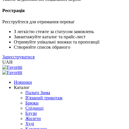
Реєстрація
XLS
/
EXCEL
Реєструйтеся для отримання переваг
2005
(Розн.)
З легкістю стежте за статусом замовлень
Завантажуйте каталог та прайс-лист
Отримуйте унікальні знижки та пропозиції
XLS
Створюйте список обраного
/
Зареєструватися
EXCEL
UAH
2005
(Опт)
Новинки
XLSX
Каталог
/
Пальто Зима
EXCEL
В'язаний трикотаж
2007+
Брюки
(Розн.)
Спідниці
Блузи
Жилети
XLSX
Худі
/
Кардигани