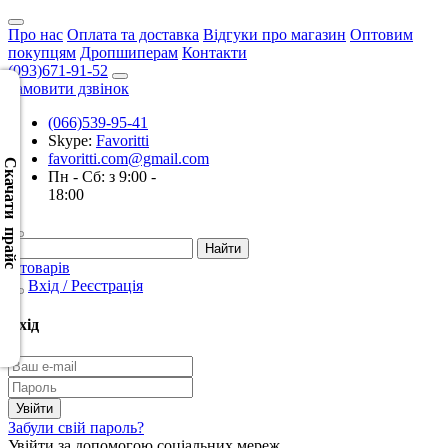
Про нас
Оплата та доставка
Відгуки про магазин
Оптовим
покупцям
Дропшиперам
Контакти
(093)671-91-52
Замовити дзвінок
(066)539-95-41
Скачать
Skype:
Favoritti
XML
favoritti.com@gmail.com
(Розн.)
Скачати прайс
Пн - Сб: з 9:00 -
18:00
Скачать
XML
(Опт)
0 товарів
Вхід / Реєстрація
Скачать
CSV
Вхід
(Розн.)
Скачать
CSV
Забули свій пароль?
(Опт)
Увійти за допомогою соціальних мереж