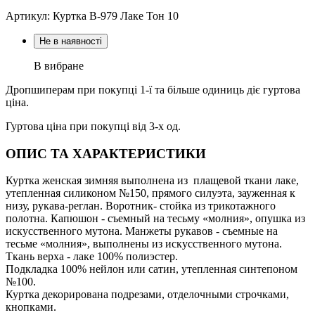
Артикул: Куртка В-979 Лаке Тон 10
Не в наявності
В вибране
Дропшиперам при покупці 1-ї та більше одиниць діє гуртова
ціна.
Гуртова ціна при покупці від 3-х од.
ОПИС ТА ХАРАКТЕРИСТИКИ
Куртка женская зимняя выполнена из плащевой ткани лаке,
утепленная силиконом №150, прямого силуэта, зауженная к
низу, рукава-реглан. Воротник- стойка из трикотажного
полотна. Капюшон - съемный на тесьму «молния», опушка из
искусственного мутона. Манжеты рукавов - съемные на
тесьме «молния», выполнены из искусственного мутона.
Ткань верха - лаке 100% полиэстер.
Подкладка 100% нейлон или сатин, утепленная синтепоном
№100.
Куртка декорирована подрезами, отделочными строчками,
кнопками.