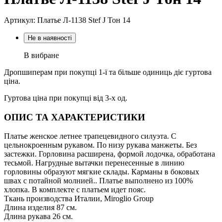
Артикул: Платье Л-1138 Stef J Тон 14
Не в наявності
В вибране
Дропшиперам при покупці 1-ї та більше одиниць діє гуртова
ціна.
Гуртова ціна при покупці від 3-х од.
ОПИС ТА ХАРАКТЕРИСТИКИ
Платье женское летнее трапецевидного силуэта. С
цельнокроенным рукавом. По низу рукава манжеты. Без
застежки. Горловина расширена, формой лодочка, обработана
тесьмой. Нагрудные вытачки перенесенные в линию
горловины образуют мягкие склады. Карманы в боковых
швах с потайной молнией.. Платье выполнено из 100%
хлопка. В комплекте с платьем идет пояс.
Ткань производства Италии, Miroglio Group
Длина изделия 87 см.
Длина рукава 26 см.