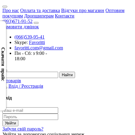
Про нас
Оплата та доставка
Відгуки про магазин
Оптовим
покупцям
Дропшиперам
Контакти
(093)671-91-52
Замовити дзвінок
(066)539-95-41
Скачать
Skype:
Favoritti
XML
favoritti.com@gmail.com
(Розн.)
Скачати прайс
Пн - Сб: з 9:00 -
18:00
Скачать
XML
(Опт)
0 товарів
Вхід / Реєстрація
Скачать
CSV
Вхід
(Розн.)
Скачать
CSV
Забули свій пароль?
(Опт)
Увійти за допомогою соціальних мереж