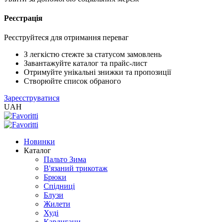
Реєстрація
XLS
/
EXCEL
Реєструйтеся для отримання переваг
2005
(Розн.)
З легкістю стежте за статусом замовлень
Завантажуйте каталог та прайс-лист
Отримуйте унікальні знижки та пропозиції
XLS
Створюйте список обраного
/
Зареєструватися
EXCEL
UAH
2005
(Опт)
Новинки
XLSX
Каталог
/
Пальто Зима
EXCEL
В'язаний трикотаж
2007+
Брюки
(Розн.)
Спідниці
Блузи
Жилети
XLSX
Худі
/
Кардигани