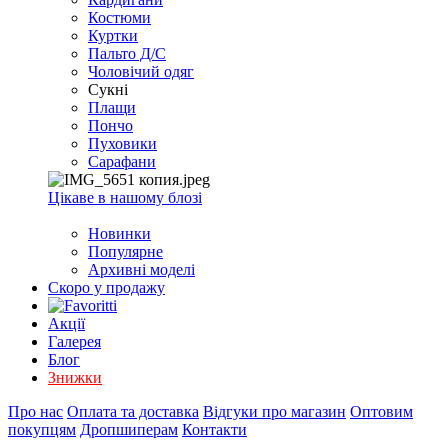
EXCEL
Костюми
2007+
Куртки
(Опт)
Пальто Д/С
Чоловічий одяг
Сукні
Плащи
Пончо
Пуховики
Сарафани
Цікаве в нашому блозі
Новинки
Популярне
Архивні моделі
Скоро у продажу
Акції
Галерея
Блог
Знижки
Про нас
Оплата та доставка
Відгуки про магазин
Оптовим
покупцям
Дропшиперам
Контакти