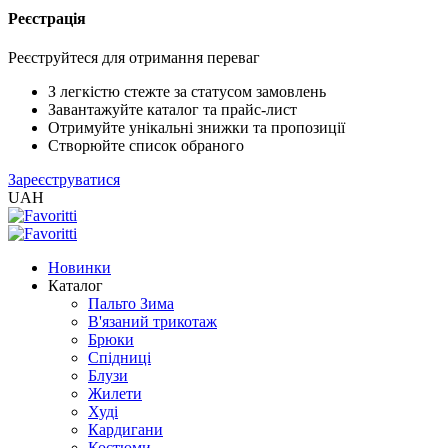
Реєстрація
XLS
/
Реєструйтеся для отримання переваг
EXCEL
2005
З легкістю стежте за статусом замовлень
(Розн.)
Завантажуйте каталог та прайс-лист
Отримуйте унікальні знижки та пропозиції
Створюйте список обраного
XLS
Зареєструватися
/
UAH
EXCEL
2005
(Опт)
Новинки
Каталог
XLSX
Пальто Зима
/
В'язаний трикотаж
EXCEL
Брюки
2007+
Спідниці
(Розн.)
Блузи
Жилети
Худі
XLSX
Кардигани
/
Костюми