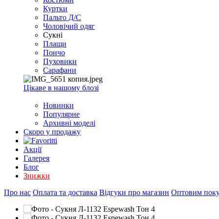
EXCEL
Куртки
2007+
Пальто Д/С
(Опт)
Чоловічий одяг
Сукні
Плащи
Пончо
Пуховики
Сарафани
Цікаве в нашому блозі
Новинки
Популярне
Архивні моделі
Скоро у продажу
Акції
Галерея
Блог
Знижки
Про нас
Оплата та доставка
Відгуки про магазин
Оптовим пок