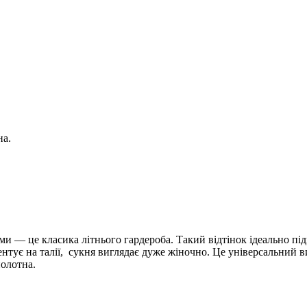
на.
 — це класика літнього гардероба. Такий відтінок ідеально під
нтує на талії, сукня виглядає дуже жіночно. Це універсальний в
полотна.