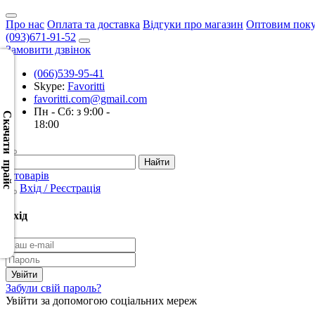
Про нас
Оплата та доставка
Відгуки про магазин
Оптовим пок
(093)671-91-52
Замовити дзвінок
(066)539-95-41
Skype:
Favoritti
Скачать
favoritti.com@gmail.com
XML
Пн - Сб: з 9:00 -
(Розн.)
Скачати прайс
18:00
Скачать
XML
0 товарів
(Опт)
Вхід / Реєстрація
Скачать
Вхід
CSV
(Розн.)
Скачать
Забули свій пароль?
CSV
Увійти за допомогою соціальних мереж
(Опт)