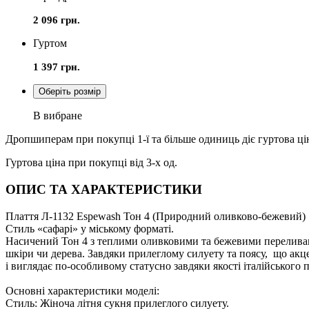
2 096 грн.
Гуртом
1 397 грн.
Оберіть розмір
В вибране
Дропшиперам при покупці 1-ї та більше одиниць діє гуртова ці
Гуртова ціна при покупці від 3-х од.
ОПИС ТА ХАРАКТЕРИСТИКИ
Плаття Л-1132 Espewash Тон 4 (Природний оливково-бежевий)
Стиль «сафарі» у міському форматі.
Насичений Тон 4 з теплими оливковими та бежевими переливами
шкіри чи дерева. Завдяки прилеглому силуету та поясу, що акце
і виглядає по-особливому статусно завдяки якості італійського 
Основні характеристики моделі:
Стиль: Жіноча літня сукня прилеглого силуету.