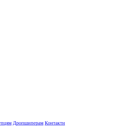
упцям
Дропшиперам
Контакти