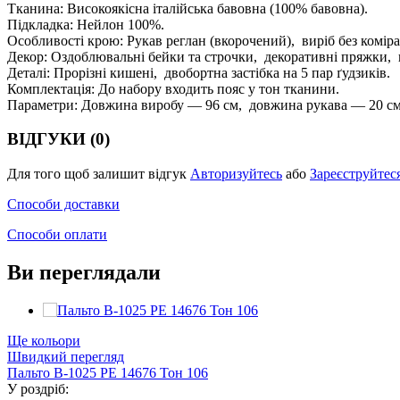
Тканина: Високоякісна італійська бавовна (100% бавовна).
Підкладка: Нейлон 100%.
Особливості крою: Рукав реглан (вкорочений), виріб без коміра
Декор: Оздоблювальні бейки та строчки, декоративні пряжки, 
Деталі: Прорізні кишені, двобортна застібка на 5 пар ґудзиків.
Комплектація: До набору входить пояс у тон тканини.
Параметри: Довжина виробу — 96 см, довжина рукава — 20 с
ВІДГУКИ (0)
Для того щоб залишит відгук
Авторизуйтесь
або
Зареєструйтес
Способи доставки
Способи оплати
Ви переглядали
Ще кольори
Швидкий перегляд
Пальто В-1025 PE 14676 Тон 106
У роздріб: