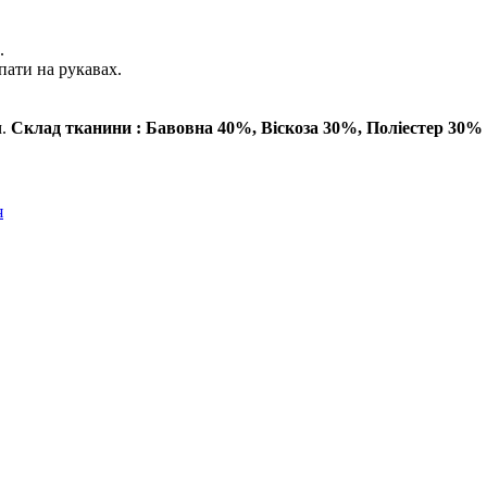
.
пати на рукавах.
м.
Склад тканини : Бавовна 40%, Віскоза 30%, Поліестер 30%
я