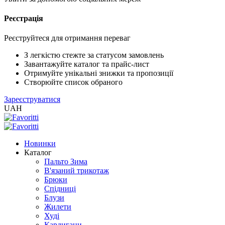
Реєстрація
XLS
/
EXCEL
Реєструйтеся для отримання переваг
2005
(Розн.)
З легкістю стежте за статусом замовлень
Завантажуйте каталог та прайс-лист
Отримуйте унікальні знижки та пропозиції
XLS
Створюйте список обраного
/
Зареєструватися
EXCEL
UAH
2005
(Опт)
Новинки
XLSX
Каталог
/
Пальто Зима
EXCEL
В'язаний трикотаж
2007+
Брюки
(Розн.)
Спідниці
Блузи
Жилети
XLSX
Худі
/
Кардигани