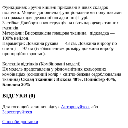
Функціонал: Зручні кишені приховані в швах складок
полички. Модель доповнена функціональними полупоясами
на пряжках для ідеальної посадки по фігурі.
Застібка: Двобортна конструкція на п'ять пар декоративних
ґудзиків.
Матеріали: Високоякісна плащова тканина, підкладка —
100% нейлон.
Параметри: Довжина рукава — 43 см. Довжина виробу по
спинці — 97 см (із збільшенням розміру довжина виробу
пропорційно зростає).
Колекція відтінків (Комбіновані моделі)
Ця модель представлена у різноманітних кольорових
комбінаціях (основний колір + світло-бежева оздоблювальна
тканина)
Склад тканини : Віскоза 40%, Полиістер 40%,
Бавовна 20%
ВІДГУКИ (0)
Для того щоб залишит відгук
Авторизуйтесь
або
Зареєструйтеся
Способи доставки