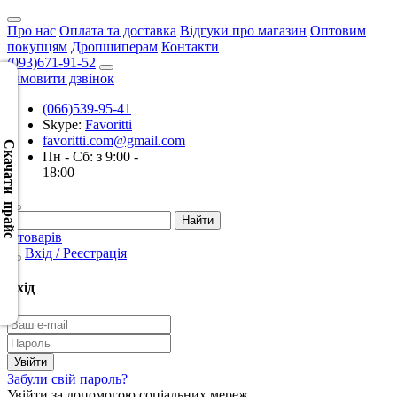
Про нас
Оплата та доставка
Відгуки про магазин
Оптовим
покупцям
Дропшиперам
Контакти
(093)671-91-52
Замовити дзвінок
(066)539-95-41
Скачать
Skype:
Favoritti
XML
favoritti.com@gmail.com
(Розн.)
Скачати прайс
Пн - Сб: з 9:00 -
18:00
Скачать
XML
(Опт)
0 товарів
Вхід / Реєстрація
Скачать
CSV
Вхід
(Розн.)
Скачать
CSV
Забули свій пароль?
(Опт)
Увійти за допомогою соціальних мереж