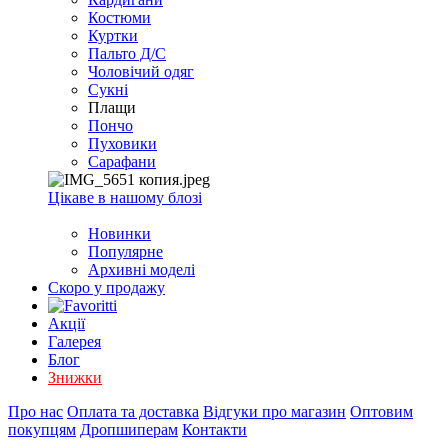
EXCEL
Костюми
2007+
Куртки
(Опт)
Пальто Д/С
Чоловічий одяг
Сукні
Плащи
Пончо
Пуховики
Сарафани
Цікаве в нашому блозі
Новинки
Популярне
Архивні моделі
Скоро у продажу
Акції
Галерея
Блог
Знижки
Про нас
Оплата та доставка
Відгуки про магазин
Оптовим
покупцям
Дропшиперам
Контакти