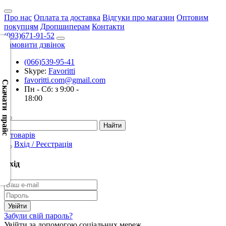
Про нас
Оплата та доставка
Відгуки про магазин
Оптовим
покупцям
Дропшиперам
Контакти
(093)671-91-52
Замовити дзвінок
(066)539-95-41
Скачать
Skype:
Favoritti
XML
favoritti.com@gmail.com
(Розн.)
Скачати прайс
Пн - Сб: з 9:00 -
18:00
Скачать
XML
(Опт)
0 товарів
Вхід / Реєстрація
Скачать
CSV
Вхід
(Розн.)
Скачать
CSV
Забули свій пароль?
(Опт)
Увійти за допомогою соціальних мереж