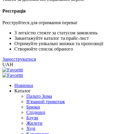
Реєстрація
XLS
/
EXCEL
Реєструйтеся для отримання переваг
2005
(Розн.)
З легкістю стежте за статусом замовлень
Завантажуйте каталог та прайс-лист
Отримуйте унікальні знижки та пропозиції
XLS
Створюйте список обраного
/
Зареєструватися
EXCEL
UAH
2005
(Опт)
Новинки
XLSX
Каталог
/
Пальто Зима
EXCEL
В'язаний трикотаж
2007+
Брюки
(Розн.)
Спідниці
Блузи
Жилети
XLSX
Худі
/
Кардигани