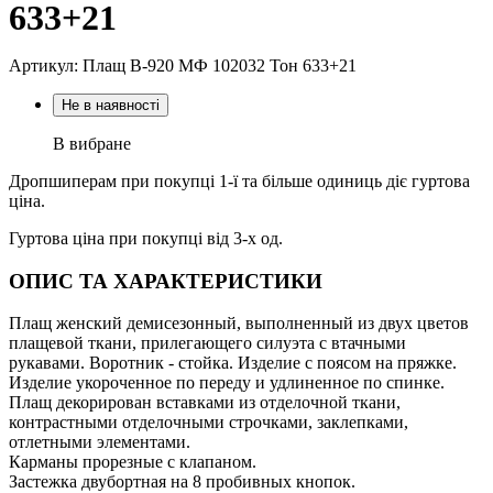
633+21
Артикул: Плащ В-920 МФ 102032 Тон 633+21
Не в наявності
В вибране
Дропшиперам при покупці 1-ї та більше одиниць діє гуртова
ціна.
Гуртова ціна при покупці від 3-х од.
ОПИС ТА ХАРАКТЕРИСТИКИ
Плащ женский демисезонный, выполненный из двух цветов
плащевой ткани, прилегающего силуэта с втачными
рукавами. Воротник - стойка. Изделие с поясом на пряжке.
Изделие укороченное по переду и удлиненное по спинке.
Плащ декорирован вставками из отделочной ткани,
контрастными отделочными строчками, заклепками,
отлетными элементами.
Карманы прорезные с клапаном.
Застежка двубортная на 8 пробивных кнопок.