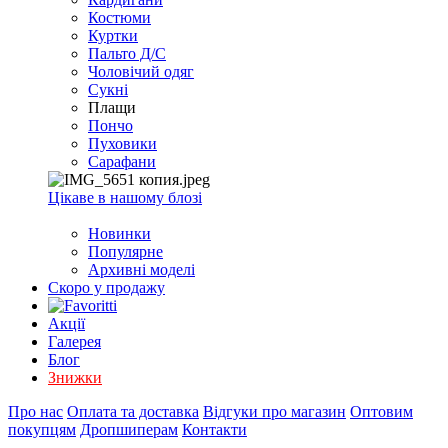
EXCEL
Костюми
2007+
Куртки
(Опт)
Пальто Д/С
Чоловічий одяг
Сукні
Плащи
Пончо
Пуховики
Сарафани
Цікаве в нашому блозі
Новинки
Популярне
Архивні моделі
Скоро у продажу
Акції
Галерея
Блог
Знижки
Про нас
Оплата та доставка
Відгуки про магазин
Оптовим
покупцям
Дропшиперам
Контакти