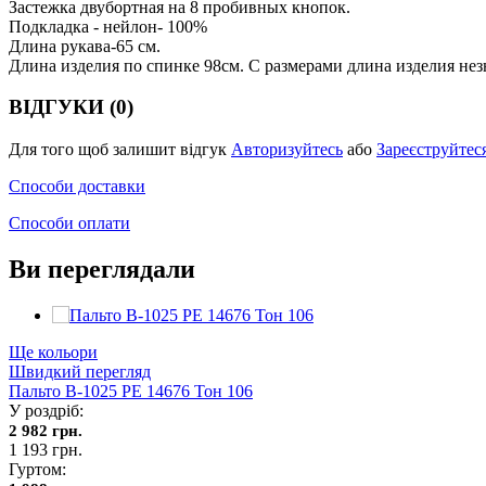
Застежка двубортная на 8 пробивных кнопок.
Подкладка - нейлон- 100%
Длина рукава-65 см.
Длина изделия по спинке 98см. С размерами длина изделия нез
ВІДГУКИ (0)
Для того щоб залишит відгук
Авторизуйтесь
або
Зареєструйтес
Способи доставки
Способи оплати
Ви переглядали
Ще кольори
Швидкий перегляд
Пальто В-1025 PE 14676 Тон 106
У роздріб:
2 982 грн.
1 193 грн.
Гуртом: