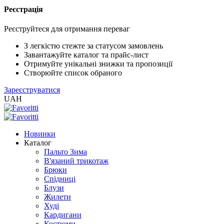
Реєстрація
XLS
/
Реєструйтеся для отримання переваг
EXCEL
2005
З легкістю стежте за статусом замовлень
(Розн.)
Завантажуйте каталог та прайс-лист
Отримуйте унікальні знижки та пропозиції
Створюйте список обраного
XLS
Зареєструватися
/
UAH
EXCEL
2005
(Опт)
Новинки
Каталог
XLSX
Пальто Зима
/
В'язаний трикотаж
EXCEL
Брюки
2007+
Спідниці
(Розн.)
Блузи
Жилети
Худі
XLSX
Кардигани
/
Костюми