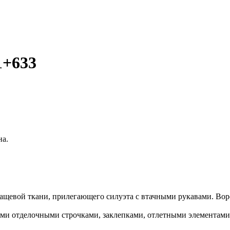
1+633
на.
евой ткани, прилегающего силуэта с втачными рукавами. Ворот
ыми отделочными строчками, заклепками, отлетными элементами