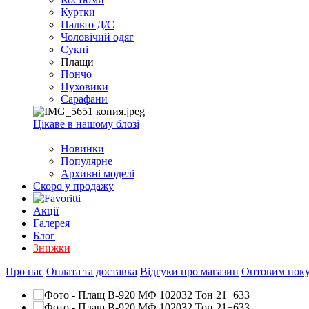
EXCEL
Куртки
2007+
Пальто Д/С
(Опт)
Чоловічий одяг
Сукні
Плащи
Пончо
Пуховики
Сарафани
Цікаве в нашому блозі
Новинки
Популярне
Архивні моделі
Скоро у продажу
Акції
Галерея
Блог
Знижки
Про нас
Оплата та доставка
Відгуки про магазин
Оптовим пок