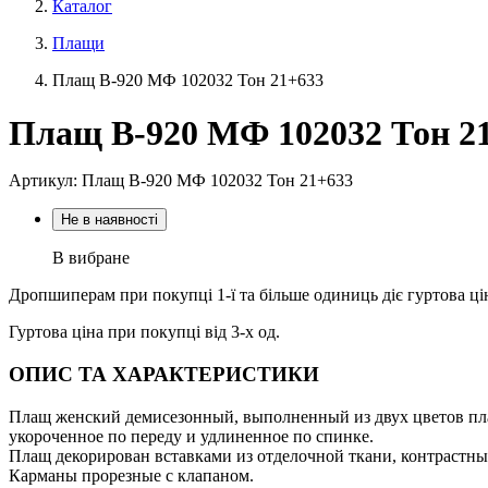
Каталог
Плащи
Плащ В-920 МФ 102032 Тон 21+633
Плащ В-920 МФ 102032 Тон 2
Артикул: Плащ В-920 МФ 102032 Тон 21+633
Не в наявності
В вибране
Дропшиперам при покупці 1-ї та більше одиниць діє гуртова ці
Гуртова ціна при покупці від 3-х од.
ОПИС ТА ХАРАКТЕРИСТИКИ
Плащ женский демисезонный, выполненный из двух цветов плащ
укороченное по переду и удлиненное по спинке.
Плащ декорирован вставками из отделочной ткани, контрастн
Карманы прорезные с клапаном.