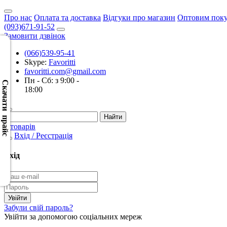
Про нас
Оплата та доставка
Відгуки про магазин
Оптовим пок
(093)671-91-52
Замовити дзвінок
(066)539-95-41
Skype:
Favoritti
Скачать
favoritti.com@gmail.com
XML
Пн - Сб: з 9:00 -
(Розн.)
Скачати прайс
18:00
Скачать
XML
0 товарів
(Опт)
Вхід / Реєстрація
Скачать
Вхід
CSV
(Розн.)
Скачать
Забули свій пароль?
CSV
Увійти за допомогою соціальних мереж
(Опт)