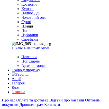
EXCEL
Костюми
2007+
Куртки
(Опт)
Пальто Д/С
Чоловічий одяг
Сукні
Плащи
Пончо
Пуховики
Сарафани
Цікаве в нашому блозі
Новинки
Популярне
Архивні моделі
Скоро у продажу
Акції
Галерея
Блог
Знижки
Про нас
Оплата та доставка
Відгуки про магазин
Оптовим
покупцям
Дропшиперам
Контакти