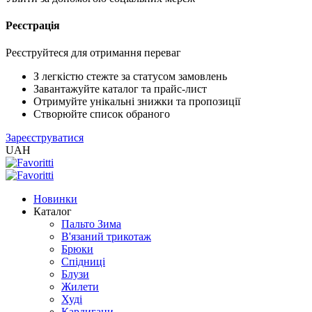
Реєстрація
XLS
/
EXCEL
Реєструйтеся для отримання переваг
2005
(Розн.)
З легкістю стежте за статусом замовлень
Завантажуйте каталог та прайс-лист
Отримуйте унікальні знижки та пропозиції
XLS
Створюйте список обраного
/
Зареєструватися
EXCEL
UAH
2005
(Опт)
Новинки
XLSX
Каталог
/
Пальто Зима
EXCEL
В'язаний трикотаж
2007+
Брюки
(Розн.)
Спідниці
Блузи
Жилети
XLSX
Худі
/
Кардигани