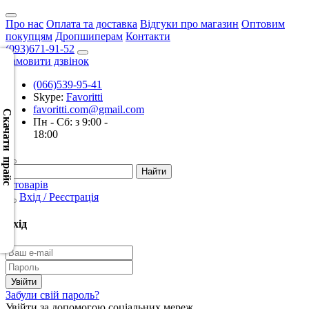
Про нас
Оплата та доставка
Відгуки про магазин
Оптовим
покупцям
Дропшиперам
Контакти
(093)671-91-52
Замовити дзвінок
(066)539-95-41
Скачать
Skype:
Favoritti
XML
favoritti.com@gmail.com
(Розн.)
Скачати прайс
Пн - Сб: з 9:00 -
18:00
Скачать
XML
(Опт)
0 товарів
Вхід / Реєстрація
Скачать
CSV
Вхід
(Розн.)
Скачать
CSV
Забули свій пароль?
(Опт)
Увійти за допомогою соціальних мереж