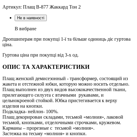
Артикул: Плащ В-877 Жаккард Тон 2
Не в наявності
В вибране
Дропшиперам при покупці 1-ї та більше одиниць діє гуртова
ціна.
Гуртова ціна при покупці від 3-х од.
ОПИС ТА ХАРАКТЕРИСТИКИ
Плащ женский демисезонный - трансформер, состоящий из
жакета и отстежной юбки, которую можно носить отдельно.
Плащ выполнен из двух видов высококачественной ткани,
прилегающего силуэта с втачными рукавами, и
цельнокроеной стойкой. Юбка пристегивается к верху
изделия на кнопки.
Подкладка- нейлон- 100%.
Плащ декорирован складами, тесьмой «молния», лаковой
тесьмой, кнопками, отделочными строчками, кружевом.
Карманы – прорезные с тесьмой «молния».
Застежка на тесьму «молния» и кнопки.