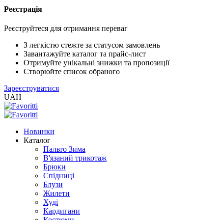
Реєстрація
XLS
/
Реєструйтеся для отримання переваг
EXCEL
2005
З легкістю стежте за статусом замовлень
(Розн.)
Завантажуйте каталог та прайс-лист
Отримуйте унікальні знижки та пропозиції
Створюйте список обраного
XLS
Зареєструватися
/
UAH
EXCEL
2005
(Опт)
Новинки
Каталог
XLSX
Пальто Зима
/
В'язаний трикотаж
EXCEL
Брюки
2007+
Спідниці
(Розн.)
Блузи
Жилети
Худі
XLSX
Кардигани
/
Костюми