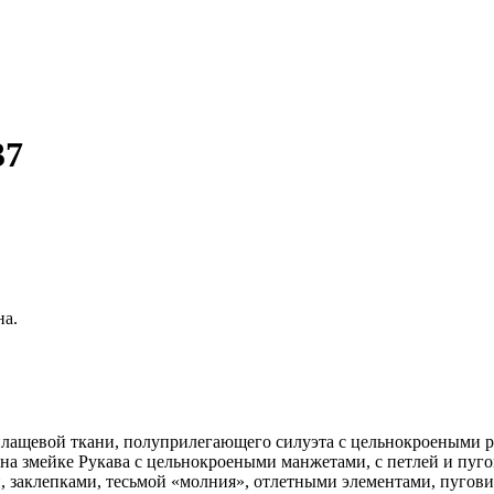
37
на.
ащевой ткани, полуприлегающего силуэта с цельнокроеными р
на змейке Рукава с цельнокроеными манжетами, с петлей и пуг
, заклепками, тесьмой «молния», отлетными элементами, пугов