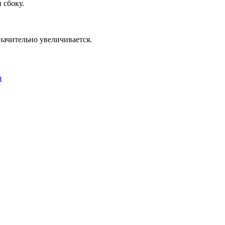
 сбоку.
начительно увеличивается.
я