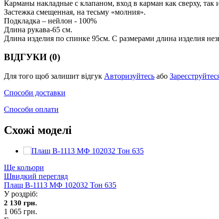
Карманы накладные с клапаном, вход в карман как сверху, так и
Застежка смещенная, на тесьму «молния».
Подкладка – нейлон - 100%
Длина рукава-65 см.
Длина изделия по спинке 95см. С размерами длина изделия нез
ВІДГУКИ (0)
Для того щоб залишит відгук
Авторизуйтесь
або
Зареєструйтес
Способи доставки
Способи оплати
Схожі моделі
Ще кольори
Швидкий перегляд
Плащ В-1113 МФ 102032 Тон 635
У роздріб:
2 130 грн.
1 065 грн.