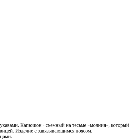
укавами. Капюшон - съемный на тесьме «молния», который
овицей. Изделие с завязывающимся поясом.
ицами.