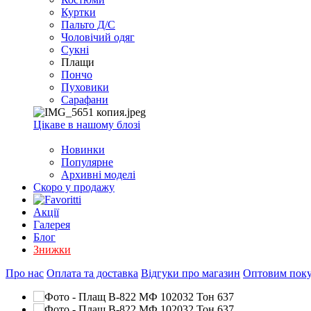
EXCEL
Куртки
2007+
Пальто Д/С
(Опт)
Чоловічий одяг
Сукні
Плащи
Пончо
Пуховики
Сарафани
Цікаве в нашому блозі
Новинки
Популярне
Архивні моделі
Скоро у продажу
Акції
Галерея
Блог
Знижки
Про нас
Оплата та доставка
Відгуки про магазин
Оптовим пок