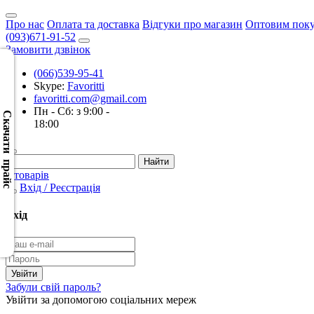
Про нас
Оплата та доставка
Відгуки про магазин
Оптовим пок
(093)671-91-52
Замовити дзвінок
(066)539-95-41
Skype:
Favoritti
Скачать
favoritti.com@gmail.com
XML
Пн - Сб: з 9:00 -
(Розн.)
Скачати прайс
18:00
Скачать
XML
0 товарів
(Опт)
Вхід / Реєстрація
Скачать
Вхід
CSV
(Розн.)
Скачать
Забули свій пароль?
CSV
Увійти за допомогою соціальних мереж
(Опт)