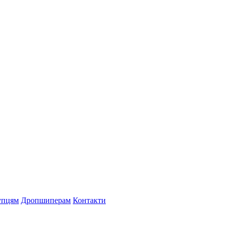
упцям
Дропшиперам
Контакти