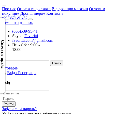
Про нас
Оплата та доставка
Відгуки про магазин
Оптовим
покупцям
Дропшиперам
Контакти
(093)671-91-52
Замовити дзвінок
(066)539-95-41
Скачать
Skype:
Favoritti
XML
favoritti.com@gmail.com
(Розн.)
Скачати прайс
Пн - Сб: з 9:00 -
18:00
Скачать
XML
(Опт)
0 товарів
Вхід / Реєстрація
Скачать
CSV
Вхід
(Розн.)
Скачать
CSV
Забули свій пароль?
(Опт)
Увійти за допомогою соціальних мереж