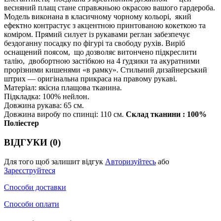
весняний плащ стане справжньою окрасою вашого гардероба.
Модель виконана в класичному чорному кольорі, який
ефектно контрастує з акцентною принтованою кокеткою та
коміром. Прямий силует із рукавами реглан забезпечує
бездоганну посадку по фігурі та свободу рухів. Виріб
оснащений поясом, що дозволяє витончено підкреслити
талію, двобортною застібкою на 4 ґудзики та акуратними
прорізними кишенями «в рамку». Стильний дизайнерський
штрих — оригінальна прикраса на правому рукаві.
Матеріал: якісна плащова тканина.
Підкладка: 100% нейлон.
Довжина рукава: 65 см.
Довжина виробу по спинці: 110 см.
Склад тканини : 100%
Поліестер
ВІДГУКИ (0)
Для того щоб залишит відгук
Авторизуйтесь
або
Зареєструйтеся
Способи доставки
Способи оплати