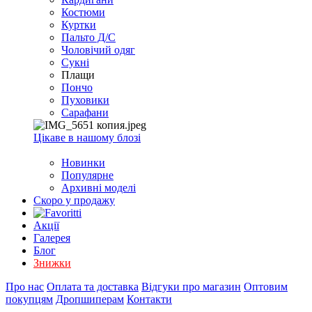
EXCEL
Костюми
2007+
Куртки
(Опт)
Пальто Д/С
Чоловічий одяг
Сукні
Плащи
Пончо
Пуховики
Сарафани
Цікаве в нашому блозі
Новинки
Популярне
Архивні моделі
Скоро у продажу
Акції
Галерея
Блог
Знижки
Про нас
Оплата та доставка
Відгуки про магазин
Оптовим
покупцям
Дропшиперам
Контакти