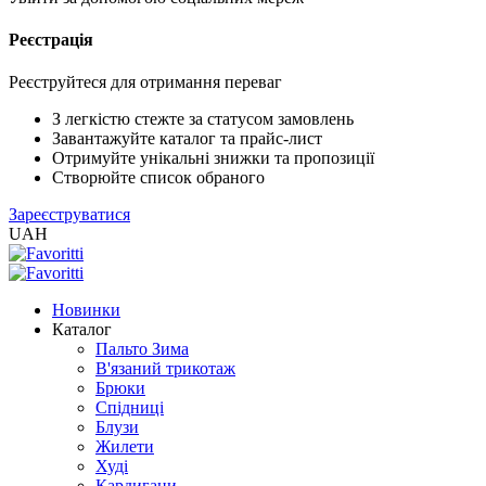
Реєстрація
XLS
/
EXCEL
Реєструйтеся для отримання переваг
2005
(Розн.)
З легкістю стежте за статусом замовлень
Завантажуйте каталог та прайс-лист
Отримуйте унікальні знижки та пропозиції
XLS
Створюйте список обраного
/
Зареєструватися
EXCEL
UAH
2005
(Опт)
Новинки
XLSX
Каталог
/
Пальто Зима
EXCEL
В'язаний трикотаж
2007+
Брюки
(Розн.)
Спідниці
Блузи
Жилети
XLSX
Худі
/
Кардигани