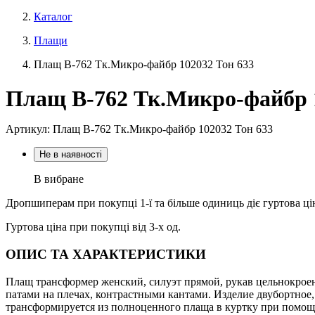
Каталог
Плащи
Плащ В-762 Тк.Микро-файбр 102032 Тон 633
Плащ В-762 Тк.Микро-файбр 1
Артикул: Плащ В-762 Тк.Микро-файбр 102032 Тон 633
Не в наявності
В вибране
Дропшиперам при покупці 1-ї та більше одиниць діє гуртова ці
Гуртова ціна при покупці від 3-х од.
ОПИС ТА ХАРАКТЕРИСТИКИ
Плащ трансформер женский, силуэт прямой, рукав цельнокроены
патами на плечах, контрастными кантами. Изделие двубортное, 
трансформируется из полноценного плаща в куртку при помо