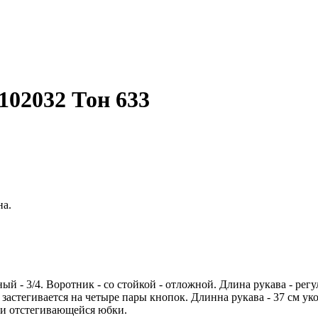
02032 Тон 633
на.
й - 3/4. Воротник - со стойкой - отложной. Длина рукава - ре
застегивается на четыре пары кнопок. Длинна рукава - 37 см ук
щи отстегивающейся юбки.