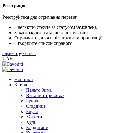
Реєстрація
XLS
/
Реєструйтеся для отримання переваг
EXCEL
2005
З легкістю стежте за статусом замовлень
(Розн.)
Завантажуйте каталог та прайс-лист
Отримуйте унікальні знижки та пропозиції
Створюйте список обраного
XLS
Зареєструватися
/
UAH
EXCEL
2005
(Опт)
Новинки
Каталог
XLSX
Пальто Зима
/
В'язаний трикотаж
EXCEL
Брюки
2007+
Спідниці
(Розн.)
Блузи
Жилети
Худі
XLSX
Кардигани
/
Костюми