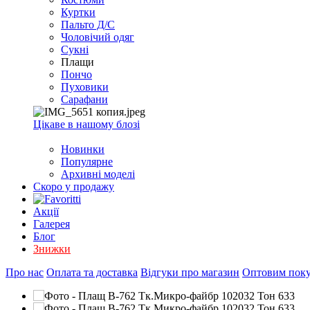
EXCEL
Куртки
2007+
Пальто Д/С
(Опт)
Чоловічий одяг
Сукні
Плащи
Пончо
Пуховики
Сарафани
Цікаве в нашому блозі
Новинки
Популярне
Архивні моделі
Скоро у продажу
Акції
Галерея
Блог
Знижки
Про нас
Оплата та доставка
Відгуки про магазин
Оптовим пок