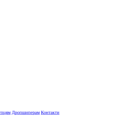
упцям
Дропшиперам
Контакти