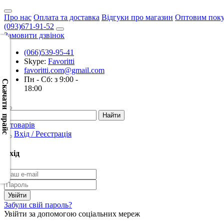
Про нас
Оплата та доставка
Відгуки про магазин
Оптовим пок
(093)671-91-52
Замовити дзвінок
(066)539-95-41
Skype:
Favoritti
Скачать
favoritti.com@gmail.com
XML
Пн - Сб: з 9:00 -
(Розн.)
Скачати прайс
18:00
Скачать
XML
0 товарів
(Опт)
Вхід / Реєстрація
Скачать
Вхід
CSV
(Розн.)
Скачать
Забули свій пароль?
CSV
Увійти за допомогою соціальних мереж
(Опт)