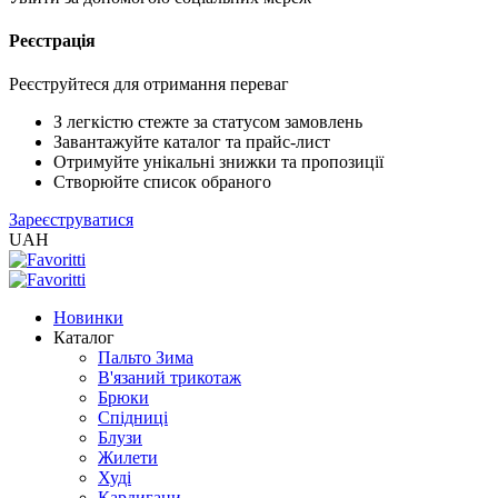
Реєстрація
XLS
/
EXCEL
Реєструйтеся для отримання переваг
2005
(Розн.)
З легкістю стежте за статусом замовлень
Завантажуйте каталог та прайс-лист
Отримуйте унікальні знижки та пропозиції
XLS
Створюйте список обраного
/
Зареєструватися
EXCEL
UAH
2005
(Опт)
Новинки
XLSX
Каталог
/
Пальто Зима
EXCEL
В'язаний трикотаж
2007+
Брюки
(Розн.)
Спідниці
Блузи
Жилети
XLSX
Худі
/
Кардигани