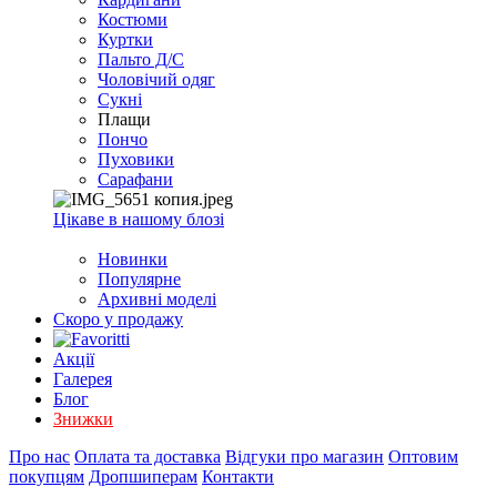
EXCEL
Костюми
2007+
Куртки
(Опт)
Пальто Д/С
Чоловічий одяг
Сукні
Плащи
Пончо
Пуховики
Сарафани
Цікаве в нашому блозі
Новинки
Популярне
Архивні моделі
Скоро у продажу
Акції
Галерея
Блог
Знижки
Про нас
Оплата та доставка
Відгуки про магазин
Оптовим
покупцям
Дропшиперам
Контакти