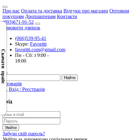
Про нас
Оплата та доставка
Відгуки про магазин
Оптовим
покупцям
Дропшиперам
Контакти
(093)671-91-52
Замовити дзвінок
(066)539-95-41
Скачать
Skype:
Favoritti
XML
favoritti.com@gmail.com
(Розн.)
Скачати прайс
Пн - Сб: з 9:00 -
18:00
Скачать
XML
(Опт)
0 товарів
Вхід / Реєстрація
Скачать
CSV
Вхід
(Розн.)
Скачать
CSV
Забули свій пароль?
(Опт)
Увійти за допомогою соціальних мереж