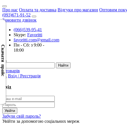
Про нас
Оплата та доставка
Відгуки про магазин
Оптовим пок
(093)671-91-52
Замовити дзвінок
(066)539-95-41
Skype:
Favoritti
Скачать
favoritti.com@gmail.com
XML
Пн - Сб: з 9:00 -
(Розн.)
Скачати прайс
18:00
Скачать
XML
0 товарів
(Опт)
Вхід / Реєстрація
Скачать
Вхід
CSV
(Розн.)
Скачать
Забули свій пароль?
CSV
Увійти за допомогою соціальних мереж
(Опт)