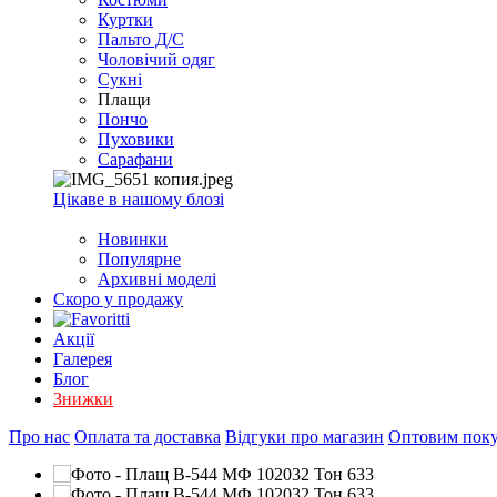
EXCEL
Куртки
2007+
Пальто Д/С
(Опт)
Чоловічий одяг
Сукні
Плащи
Пончо
Пуховики
Сарафани
Цікаве в нашому блозі
Новинки
Популярне
Архивні моделі
Скоро у продажу
Акції
Галерея
Блог
Знижки
Про нас
Оплата та доставка
Відгуки про магазин
Оптовим пок