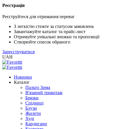
Реєстрація
XLS
/
Реєструйтеся для отримання переваг
EXCEL
2005
З легкістю стежте за статусом замовлень
(Розн.)
Завантажуйте каталог та прайс-лист
Отримуйте унікальні знижки та пропозиції
Створюйте список обраного
XLS
Зареєструватися
/
UAH
EXCEL
2005
(Опт)
Новинки
Каталог
XLSX
Пальто Зима
/
В'язаний трикотаж
EXCEL
Брюки
2007+
Спідниці
(Розн.)
Блузи
Жилети
Худі
XLSX
Кардигани
/
Костюми