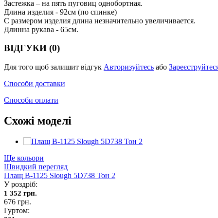
Застежка – на пять пуговиц однобортная.
Длина изделия - 92см (по спинке)
С размером изделия длина незначительно увеличивается.
Длинна рукава - 65см.
ВІДГУКИ (0)
Для того щоб залишит відгук
Авторизуйтесь
або
Зареєструйтес
Способи доставки
Способи оплати
Схожі моделі
Ще кольори
Швидкий перегляд
Плащ В-1125 Slough 5D738 Тон 2
У роздріб:
1 352 грн.
676 грн.
Гуртом: