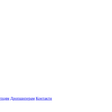
упцям
Дропшиперам
Контакти