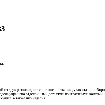
33
на.
й из двух разновидностей плащевой ткани, рукав втачной. Во
дель украшена отделочными деталями: контрастными кантами, с
улисе, а также низ изделия.