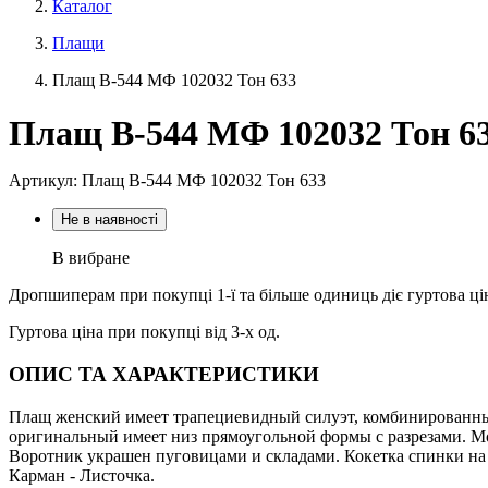
Каталог
Плащи
Плащ В-544 МФ 102032 Тон 633
Плащ В-544 МФ 102032 Тон 6
Артикул: Плащ В-544 МФ 102032 Тон 633
Не в наявності
В вибране
Дропшиперам при покупці 1-ї та більше одиниць діє гуртова ці
Гуртова ціна при покупці від 3-х од.
ОПИС ТА ХАРАКТЕРИСТИКИ
Плащ женский имеет трапециевидный силуэт, комбинированны
оригинальный имеет низ прямоугольной формы с разрезами. Мо
Воротник украшен пуговицами и складами. Кокетка спинки на к
Карман - Листочка.