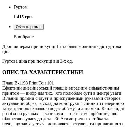
Гуртом
1 415 грн.
Оберіть розмір
В вибране
Дропшиперам при покупці 1-ї та більше одиниць діє гуртова
ціна.
Гуртова ціна при покупці від 3-х од.
ОПИС ТА ХАРАКТЕРИСТИКИ
Плащ В-1198 Print Тон 101
Ефектний дизайнерський плащ із виразним анімалістичним
принтом — вибір для тих, хто полюбляє бути в центрі уваги.
Вільний прямий силует із приспущеними рукавами створює
актуальний образ, а складна конструкція спинки з пелериною
та зустрічною складкою додає об’єму та динаміки. Каплевидні
розрізи на рукавах із ґудзиками — це та сама дрібниця, що
підкреслює увагу до деталей. Асиметрична застібка та
пояс, що зав’язується, дозволяють регулювати прилягання за