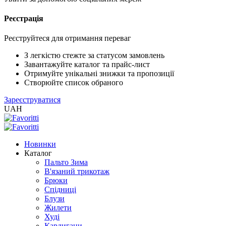
Реєстрація
XLS
/
EXCEL
Реєструйтеся для отримання переваг
2005
(Розн.)
З легкістю стежте за статусом замовлень
Завантажуйте каталог та прайс-лист
Отримуйте унікальні знижки та пропозиції
XLS
Створюйте список обраного
/
Зареєструватися
EXCEL
UAH
2005
(Опт)
Новинки
XLSX
Каталог
/
Пальто Зима
EXCEL
В'язаний трикотаж
2007+
Брюки
(Розн.)
Спідниці
Блузи
Жилети
XLSX
Худі
/
Кардигани