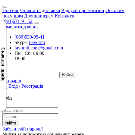
Про нас
Оплата та доставка
Відгуки про магазин
Оптовим
покупцям
Дропшиперам
Контакти
(093)671-91-52
Замовити дзвінок
(066)539-95-41
Скачать
Skype:
Favoritti
XML
favoritti.com@gmail.com
(Розн.)
Скачати прайс
Пн - Сб: з 9:00 -
18:00
Скачать
XML
(Опт)
0 товарів
Вхід / Реєстрація
Скачать
CSV
Вхід
(Розн.)
Скачать
CSV
Забули свій пароль?
(Опт)
Увійти за допомогою соціальних мереж