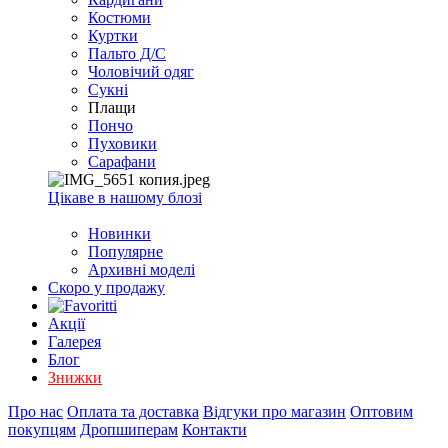
EXCEL
Костюми
2007+
Куртки
(Опт)
Пальто Д/С
Чоловічий одяг
Сукні
Плащи
Пончо
Пуховики
Сарафани
Цікаве в нашому блозі
Новинки
Популярне
Архивні моделі
Скоро у продажу
Акції
Галерея
Блог
Знижки
Про нас
Оплата та доставка
Відгуки про магазин
Оптовим
покупцям
Дропшиперам
Контакти