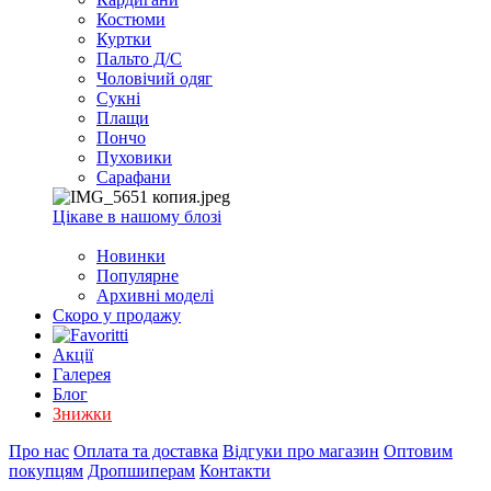
EXCEL
Костюми
2007+
Куртки
(Опт)
Пальто Д/С
Чоловічий одяг
Сукні
Плащи
Пончо
Пуховики
Сарафани
Цікаве в нашому блозі
Новинки
Популярне
Архивні моделі
Скоро у продажу
Акції
Галерея
Блог
Знижки
Про нас
Оплата та доставка
Відгуки про магазин
Оптовим
покупцям
Дропшиперам
Контакти