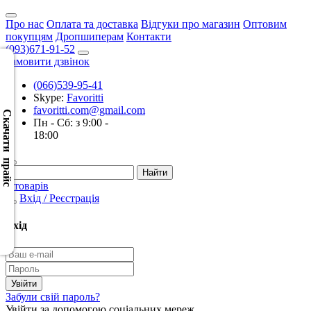
Про нас
Оплата та доставка
Відгуки про магазин
Оптовим
покупцям
Дропшиперам
Контакти
(093)671-91-52
Замовити дзвінок
(066)539-95-41
Скачать
Skype:
Favoritti
XML
favoritti.com@gmail.com
(Розн.)
Скачати прайс
Пн - Сб: з 9:00 -
18:00
Скачать
XML
(Опт)
0 товарів
Вхід / Реєстрація
Скачать
CSV
Вхід
(Розн.)
Скачать
CSV
Забули свій пароль?
(Опт)
Увійти за допомогою соціальних мереж