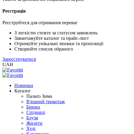
Реєстрація
XLS
/
EXCEL
Реєструйтеся для отримання переваг
2005
(Розн.)
З легкістю стежте за статусом замовлень
Завантажуйте каталог та прайс-лист
Отримуйте унікальні знижки та пропозиції
XLS
Створюйте список обраного
/
Зареєструватися
EXCEL
UAH
2005
(Опт)
Новинки
XLSX
Каталог
/
Пальто Зима
EXCEL
В'язаний трикотаж
2007+
Брюки
(Розн.)
Спідниці
Блузи
Жилети
XLSX
Худі
/
Кардигани