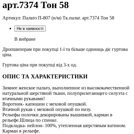
арт.7374 Тон 58
Артикул: Пальто П-807 (н/м) Тк.пальт. арт.7374 Тон 58
Не в наявності
В вибране
Дропшиперам при покупці 1-ї та більше одиниць діє гуртова
ціна.
Гуртова ціна при покупці від 3-х од.
ОПИС ТА ХАРАКТЕРИСТИКИ
Зимнее женское пальто, выполненное из высококачественной
натуральной шерстяной ткани, полуприлегающего силуэта с
втачными рукавами!
Воротник- капюшон с меховой опушкой.
Втачной рукав с меховой опушкой по низу.
Рельефы полочки декорированы вышивкой, карман в
рельефе.Шлица по спинке.
Подкладка- нейлон- 100%, утепленная шерстяным ватином.
Карман в рельефе.