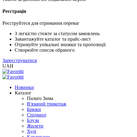
Реєстрація
XLS
/
EXCEL
Реєструйтеся для отримання переваг
2005
(Розн.)
З легкістю стежте за статусом замовлень
Завантажуйте каталог та прайс-лист
Отримуйте унікальні знижки та пропозиції
XLS
Створюйте список обраного
/
Зареєструватися
EXCEL
UAH
2005
(Опт)
Новинки
XLSX
Каталог
/
Пальто Зима
EXCEL
В'язаний трикотаж
2007+
Брюки
(Розн.)
Спідниці
Блузи
Жилети
XLSX
Худі
/
Кардигани