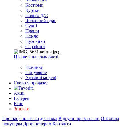
EXCEL
Костюми
2007+
Куртки
(Опт)
Пальто Д/С
Чоловічий одяг
Сукні
Плащи
Пончо
Пуховики
Сарафани
Цікаве в нашому блозі
Новинки
Популярне
Архивні моделі
Скоро у продажу
Акції
Галерея
Блог
Знижки
Про нас
Оплата та доставка
Відгуки про магазин
Оптовим
покупцям
Дропшиперам
Контакти