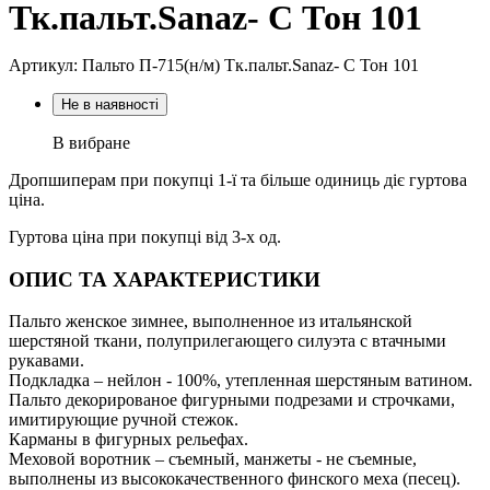
Тк.пальт.Sanaz- C Тон 101
Артикул: Пальто П-715(н/м) Тк.пальт.Sanaz- C Тон 101
Не в наявності
В вибране
Дропшиперам при покупці 1-ї та більше одиниць діє гуртова
ціна.
Гуртова ціна при покупці від 3-х од.
ОПИС ТА ХАРАКТЕРИСТИКИ
Пальто женское зимнее, выполненное из итальянской
шерстяной ткани, полуприлегающего силуэта с втачными
рукавами.
Подкладка – нейлон - 100%, утепленная шерстяным ватином.
Пальто декорированое фигурными подрезами и строчками,
имитирующие ручной стежок.
Карманы в фигурных рельефах.
Меховой воротник – съемный, манжеты - не съемные,
выполнены из высококачественного финского меха (песец).