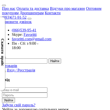
Про нас
Оплата та доставка
Відгуки про магазин
Оптовим
покупцям
Дропшиперам
Контакти
(093)671-91-52
Замовити дзвінок
(066)539-95-41
Скачать
Skype:
Favoritti
XML
favoritti.com@gmail.com
(Розн.)
Скачати прайс
Пн - Сб: з 9:00 -
18:00
Скачать
XML
(Опт)
0 товарів
Вхід / Реєстрація
Скачать
CSV
Вхід
(Розн.)
Скачать
CSV
Забули свій пароль?
(Опт)
Увійти за допомогою соціальних мереж