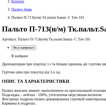
Каталог
Пальто Зима
Пальто П-713(н/м) Тк.пальт.Sanaz- C Тон 101
Пальто П-713(н/м) Тк.пальт.S
Артикул: Пальто П-713(н/м) Тк.пальт.Sanaz- C Тон 101
Не в наявності
В вибране
Дропшиперам при покупці 1-ї та більше одиниць діє гуртова ці
Гуртова ціна при покупці від 3-х од.
ОПИС ТА ХАРАКТЕРИСТИКИ
Пальто женское зимнее, выполненное из оригинальной итальян
Подкладка – нейлон - 100%, утепленная шерстяным ватином.
Фигурные подрезы пальто декорированы строчкой имитирующе
Карманы в подрезах.