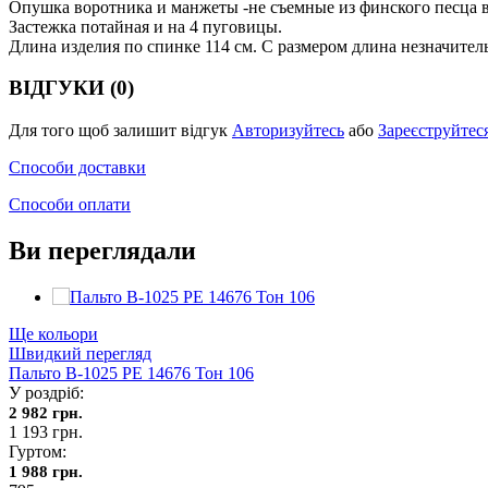
Опушка воротника и манжеты -не съемные из финского песца в
Застежка потайная и на 4 пуговицы.
Длина изделия по спинке 114 см. С размером длина незначител
ВІДГУКИ (0)
Для того щоб залишит відгук
Авторизуйтесь
або
Зареєструйтес
Способи доставки
Способи оплати
Ви переглядали
Ще кольори
Швидкий перегляд
Пальто В-1025 PE 14676 Тон 106
У роздріб:
2 982 грн.
1 193 грн.
Гуртом:
1 988 грн.