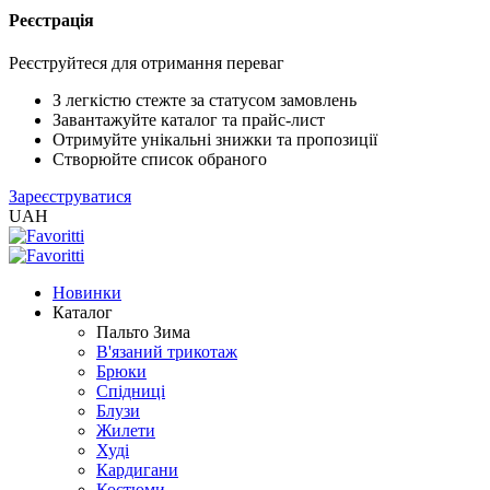
Реєстрація
XLS
/
Реєструйтеся для отримання переваг
EXCEL
2005
З легкістю стежте за статусом замовлень
(Розн.)
Завантажуйте каталог та прайс-лист
Отримуйте унікальні знижки та пропозиції
Створюйте список обраного
XLS
Зареєструватися
/
UAH
EXCEL
2005
(Опт)
Новинки
Каталог
XLSX
Пальто Зима
/
В'язаний трикотаж
EXCEL
Брюки
2007+
Спідниці
(Розн.)
Блузи
Жилети
Худі
XLSX
Кардигани
/
Костюми