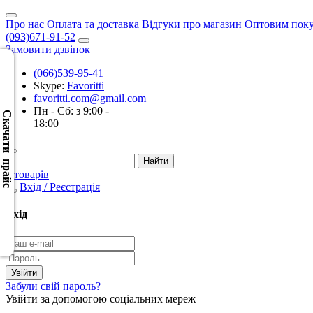
Про нас
Оплата та доставка
Відгуки про магазин
Оптовим пок
(093)671-91-52
Замовити дзвінок
(066)539-95-41
Skype:
Favoritti
Скачать
favoritti.com@gmail.com
XML
Пн - Сб: з 9:00 -
(Розн.)
Скачати прайс
18:00
Скачать
XML
0 товарів
(Опт)
Вхід / Реєстрація
Скачать
Вхід
CSV
(Розн.)
Скачать
Забули свій пароль?
CSV
Увійти за допомогою соціальних мереж
(Опт)