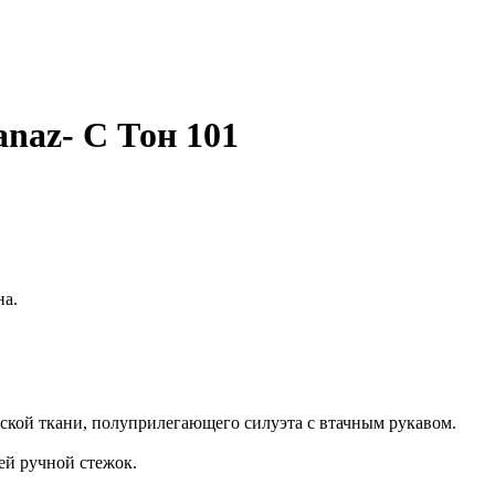
anaz- C Тон 101
на.
ской ткани, полуприлегающего силуэта с втачным рукавом.
й ручной стежок.