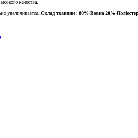
ысокого качества.
ьно увеличивается.
Склад тканини : 80%-Вовна 20%-Поліесте
я