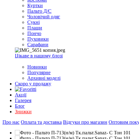
EXCEL
Куртки
2007+
Пальто Д/С
(Опт)
Чоловічий одяг
Сукні
Плащи
Пончо
Пуховики
Сарафани
Цікаве в нашому блозі
Новинки
Популярне
Архивні моделі
Скоро у продажу
Акції
Галерея
Блог
Знижки
Про нас
Оплата та доставка
Відгуки про магазин
Оптовим пок