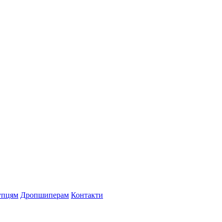
упцям
Дропшиперам
Контакти