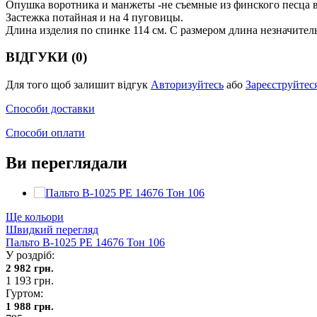
Опушка воротника и манжеты -не съемные из финского песца в
Застежка потайная и на 4 пуговицы.
Длина изделия по спинке 114 см. С размером длина незначител
ВІДГУКИ (0)
Для того щоб залишит відгук
Авторизуйтесь
або
Зареєструйтес
Способи доставки
Способи оплати
Ви переглядали
Ще кольори
Швидкий перегляд
Пальто В-1025 PE 14676 Тон 106
У роздріб:
2 982 грн.
1 193 грн.
Гуртом:
1 988 грн.