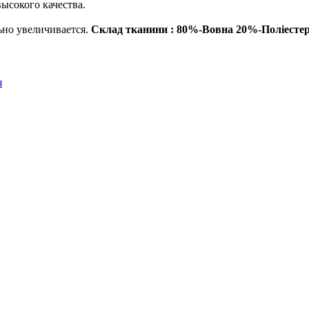
ысокого качества.
ьно увеличивается.
Склад тканини : 80%-Вовна 20%-Поліесте
я