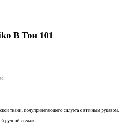
iko В Тон 101
на.
ской ткани, полуприлегающего силуэта с втачным рукавом.
й ручной стежок.