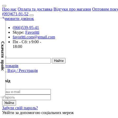
Про нас
Оплата та доставка
Відгуки про магазин
Оптовим пок
(093)671-91-52
Замовити дзвінок
(066)539-95-41
Skype:
Favoritti
Скачать
favoritti.com@gmail.com
XML
Пн - Сб: з 9:00 -
(Розн.)
Скачати прайс
18:00
Скачать
XML
0 товарів
(Опт)
Вхід / Реєстрація
Скачать
Вхід
CSV
(Розн.)
Скачать
Забули свій пароль?
CSV
Увійти за допомогою соціальних мереж
(Опт)