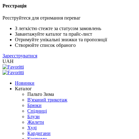
Реєстрація
XLS
/
Реєструйтеся для отримання переваг
EXCEL
2005
З легкістю стежте за статусом замовлень
(Розн.)
Завантажуйте каталог та прайс-лист
Отримуйте унікальні знижки та пропозиції
Створюйте список обраного
XLS
Зареєструватися
/
UAH
EXCEL
2005
(Опт)
Новинки
Каталог
XLSX
Пальто Зима
/
В'язаний трикотаж
EXCEL
Брюки
2007+
Спідниці
(Розн.)
Блузи
Жилети
Худі
XLSX
Кардигани
/
Костюми