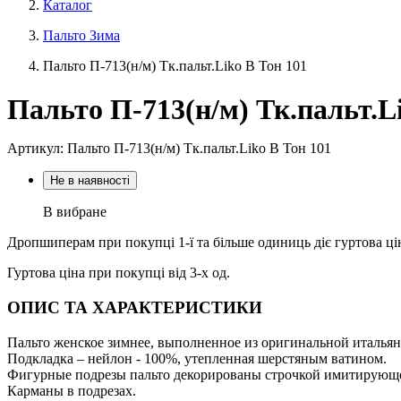
Каталог
Пальто Зима
Пальто П-713(н/м) Тк.пальт.Liko В Тон 101
Пальто П-713(н/м) Тк.пальт.L
Артикул: Пальто П-713(н/м) Тк.пальт.Liko В Тон 101
Не в наявності
В вибране
Дропшиперам при покупці 1-ї та більше одиниць діє гуртова ці
Гуртова ціна при покупці від 3-х од.
ОПИС ТА ХАРАКТЕРИСТИКИ
Пальто женское зимнее, выполненное из оригинальной итальян
Подкладка – нейлон - 100%, утепленная шерстяным ватином.
Фигурные подрезы пальто декорированы строчкой имитирующе
Карманы в подрезах.