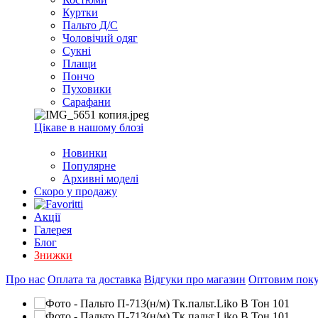
EXCEL
Куртки
2007+
Пальто Д/С
(Опт)
Чоловічий одяг
Сукні
Плащи
Пончо
Пуховики
Сарафани
Цікаве в нашому блозі
Новинки
Популярне
Архивні моделі
Скоро у продажу
Акції
Галерея
Блог
Знижки
Про нас
Оплата та доставка
Відгуки про магазин
Оптовим пок