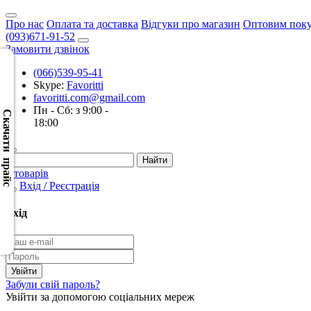
Про нас
Оплата та доставка
Відгуки про магазин
Оптовим пок
(093)671-91-52
Замовити дзвінок
(066)539-95-41
Skype:
Favoritti
Скачать
favoritti.com@gmail.com
XML
Пн - Сб: з 9:00 -
(Розн.)
Скачати прайс
18:00
Скачать
XML
0 товарів
(Опт)
Вхід / Реєстрація
Скачать
Вхід
CSV
(Розн.)
Скачать
Забули свій пароль?
CSV
Увійти за допомогою соціальних мереж
(Опт)