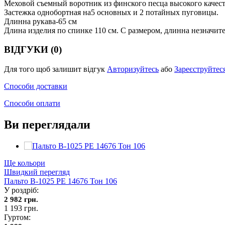
Меховой съемный воротник из финского песца высокого качест
Застежка однобортная на5 основных и 2 потайных пуговицы.
Длинна рукава-65 см
Длина изделия по спинке 110 см. С размером, длинна незначит
ВІДГУКИ (0)
Для того щоб залишит відгук
Авторизуйтесь
або
Зареєструйтес
Способи доставки
Способи оплати
Ви переглядали
Ще кольори
Швидкий перегляд
Пальто В-1025 PE 14676 Тон 106
У роздріб:
2 982 грн.
1 193 грн.
Гуртом: