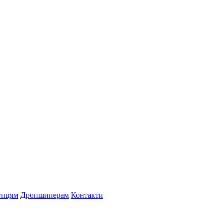
упцям
Дропшиперам
Контакти