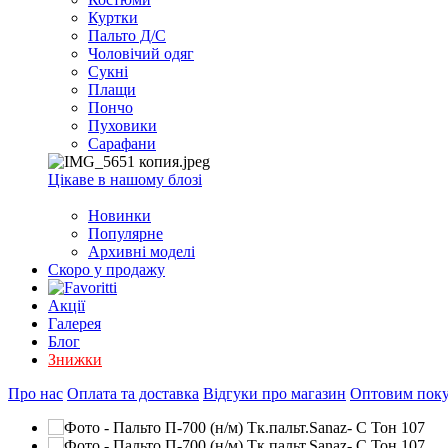
EXCEL
Куртки
2007+
Пальто Д/С
(Опт)
Чоловічий одяг
Сукні
Плащи
Пончо
Пуховики
Сарафани
Цікаве в нашому блозі
Новинки
Популярне
Архивні моделі
Скоро у продажу
Акції
Галерея
Блог
Знижки
Про нас
Оплата та доставка
Відгуки про магазин
Оптовим пок