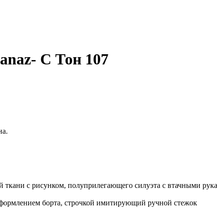
anaz- C Тон 107
на.
й ткани с рисунком, полуприлегающего силуэта с втачными рука
формлением борта, строчкой имитирующий ручной стежок