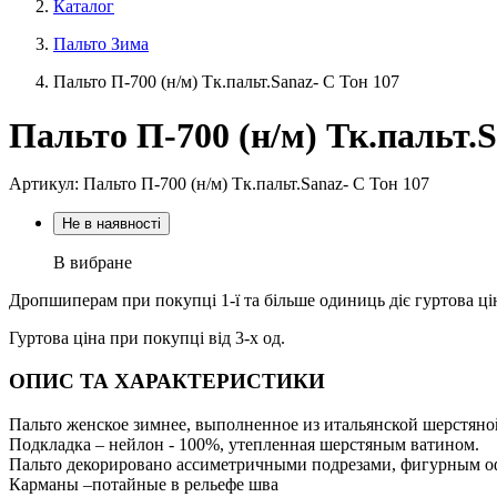
Каталог
Пальто Зима
Пальто П-700 (н/м) Тк.пальт.Sanaz- C Тон 107
Пальто П-700 (н/м) Тк.пальт.S
Артикул: Пальто П-700 (н/м) Тк.пальт.Sanaz- C Тон 107
Не в наявності
В вибране
Дропшиперам при покупці 1-ї та більше одиниць діє гуртова ці
Гуртова ціна при покупці від 3-х од.
ОПИС ТА ХАРАКТЕРИСТИКИ
Пальто женское зимнее, выполненное из итальянской шерстяно
Подкладка – нейлон - 100%, утепленная шерстяным ватином.
Пальто декорировано ассиметричными подрезами, фигурным о
Карманы –потайные в рельефе шва