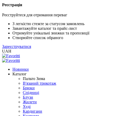
Реєстрація
XLS
/
Реєструйтеся для отримання переваг
EXCEL
2005
З легкістю стежте за статусом замовлень
(Розн.)
Завантажуйте каталог та прайс-лист
Отримуйте унікальні знижки та пропозиції
Створюйте список обраного
XLS
Зареєструватися
/
UAH
EXCEL
2005
(Опт)
Новинки
Каталог
XLSX
Пальто Зима
/
В'язаний трикотаж
EXCEL
Брюки
2007+
Спідниці
(Розн.)
Блузи
Жилети
Худі
XLSX
Кардигани
/
Костюми