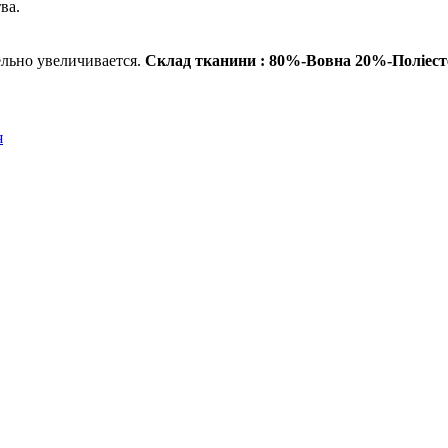
ва.
ельно увеличивается.
Склад тканини : 80%-Вовна 20%-Поліест
я