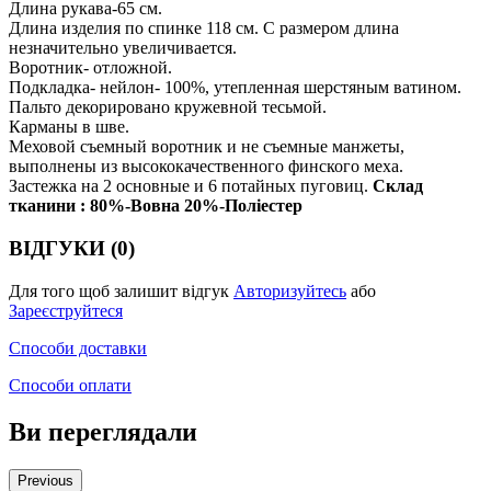
Длина рукава-65 см.
Длина изделия по спинке 118 см. С размером длина
незначительно увеличивается.
Воротник- отложной.
Подкладка- нейлон- 100%, утепленная шерстяным ватином.
Пальто декорировано кружевной тесьмой.
Карманы в шве.
Меховой съемный воротник и не съемные манжеты,
выполнены из высококачественного финского меха.
Застежка на 2 основные и 6 потайных пуговиц.
Склад
тканини : 80%-Вовна 20%-Поліестер
ВІДГУКИ (0)
Для того щоб залишит відгук
Авторизуйтесь
або
Зареєструйтеся
Способи доставки
Способи оплати
Ви переглядали
Previous