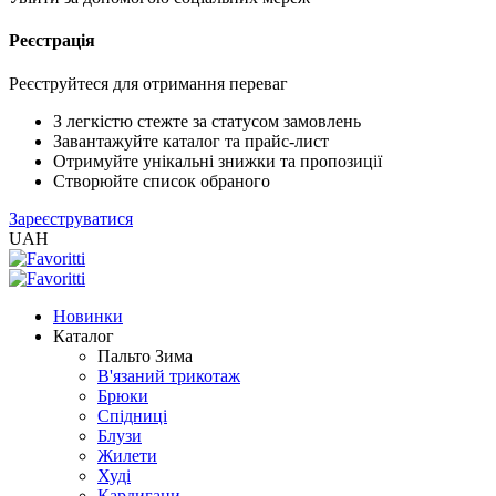
Реєстрація
XLS
/
EXCEL
Реєструйтеся для отримання переваг
2005
(Розн.)
З легкістю стежте за статусом замовлень
Завантажуйте каталог та прайс-лист
Отримуйте унікальні знижки та пропозиції
XLS
Створюйте список обраного
/
Зареєструватися
EXCEL
UAH
2005
(Опт)
Новинки
XLSX
Каталог
/
Пальто Зима
EXCEL
В'язаний трикотаж
2007+
Брюки
(Розн.)
Спідниці
Блузи
Жилети
XLSX
Худі
/
Кардигани