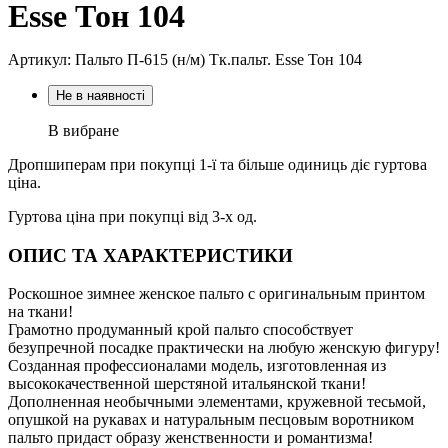
Esse Тон 104
Артикул: Пальто П-615 (н/м) Тк.пальт. Esse Тон 104
Не в наявності
В вибране
Дропшиперам при покупці 1-ї та більше одиниць діє гуртова
ціна.
Гуртова ціна при покупці від 3-х од.
ОПИС ТА ХАРАКТЕРИСТИКИ
Роскошное зимнее женское пальто с оригинальным принтом
на ткани!
Грамотно продуманный крой пальто способствует
безупречной посадке практически на любую женскую фигуру!
Созданная профессионалами модель, изготовленная из
высококачественной шерстяной итальянской ткани!
Дополненная необычными элементами, кружевной тесьмой,
опушкой на рукавах и натуральным песцовым воротником
пальто придаст образу женственности и романтизма!