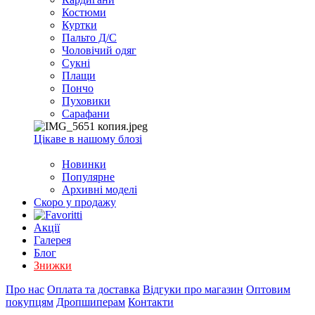
EXCEL
Костюми
2007+
Куртки
(Опт)
Пальто Д/С
Чоловічий одяг
Сукні
Плащи
Пончо
Пуховики
Сарафани
Цікаве в нашому блозі
Новинки
Популярне
Архивні моделі
Скоро у продажу
Акції
Галерея
Блог
Знижки
Про нас
Оплата та доставка
Відгуки про магазин
Оптовим
покупцям
Дропшиперам
Контакти