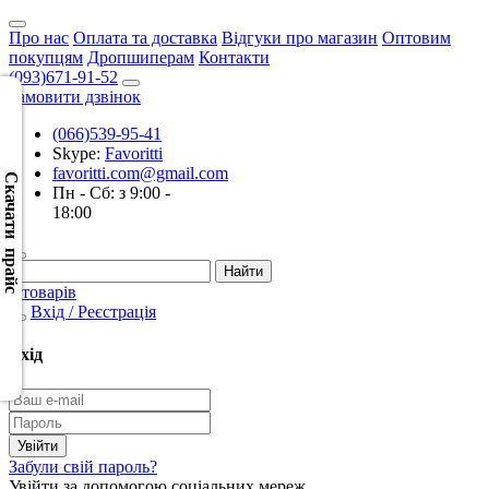
Про нас
Оплата та доставка
Відгуки про магазин
Оптовим
покупцям
Дропшиперам
Контакти
(093)671-91-52
Замовити дзвінок
(066)539-95-41
Скачать
Skype:
Favoritti
XML
favoritti.com@gmail.com
(Розн.)
Скачати прайс
Пн - Сб: з 9:00 -
18:00
Скачать
XML
(Опт)
0 товарів
Вхід / Реєстрація
Скачать
CSV
Вхід
(Розн.)
Скачать
CSV
Забули свій пароль?
(Опт)
Увійти за допомогою соціальних мереж