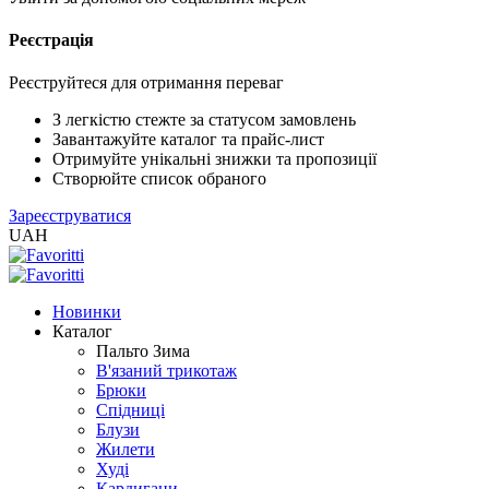
Реєстрація
XLS
/
EXCEL
Реєструйтеся для отримання переваг
2005
(Розн.)
З легкістю стежте за статусом замовлень
Завантажуйте каталог та прайс-лист
Отримуйте унікальні знижки та пропозиції
XLS
Створюйте список обраного
/
Зареєструватися
EXCEL
UAH
2005
(Опт)
Новинки
XLSX
Каталог
/
Пальто Зима
EXCEL
В'язаний трикотаж
2007+
Брюки
(Розн.)
Спідниці
Блузи
Жилети
XLSX
Худі
/
Кардигани