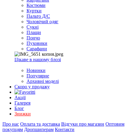
EXCEL
Костюми
2007+
Куртки
(Опт)
Пальто Д/С
Чоловічий одяг
Сукні
Плащи
Пончо
Пуховики
Сарафани
Цікаве в нашому блозі
Новинки
Популярне
Архивні моделі
Скоро у продажу
Акції
Галерея
Блог
Знижки
Про нас
Оплата та доставка
Відгуки про магазин
Оптовим
покупцям
Дропшиперам
Контакти