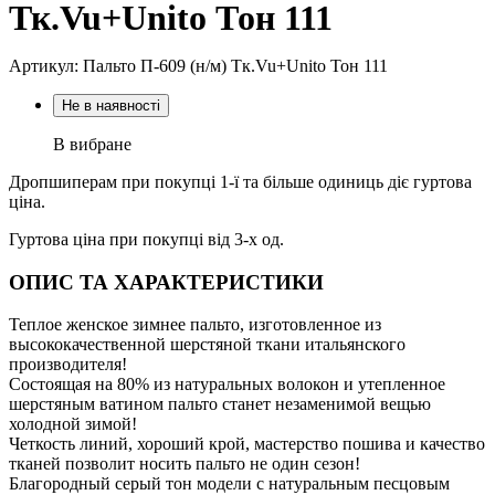
Тк.Vu+Unito Тон 111
Артикул: Пальто П-609 (н/м) Тк.Vu+Unito Тон 111
Не в наявності
В вибране
Дропшиперам при покупці 1-ї та більше одиниць діє гуртова
ціна.
Гуртова ціна при покупці від 3-х од.
ОПИС ТА ХАРАКТЕРИСТИКИ
Теплое женское зимнее пальто, изготовленное из
высококачественной шерстяной ткани итальянского
производителя!
Состоящая на 80% из натуральных волокон и утепленное
шерстяным ватином пальто станет незаменимой вещью
холодной зимой!
Четкость линий, хороший крой, мастерство пошива и качество
тканей позволит носить пальто не один сезон!
Благородный серый тон модели с натуральным песцовым