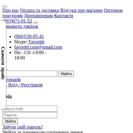
Про нас
Оплата та доставка
Відгуки про магазин
Оптовим
покупцям
Дропшиперам
Контакти
(093)671-91-52
Замовити дзвінок
(066)539-95-41
Скачать
Skype:
Favoritti
XML
favoritti.com@gmail.com
(Розн.)
Скачати прайс
Пн - Сб: з 9:00 -
18:00
Скачать
XML
(Опт)
0 товарів
Вхід / Реєстрація
Скачать
CSV
Вхід
(Розн.)
Скачать
CSV
Забули свій пароль?
(Опт)
Увійти за допомогою соціальних мереж