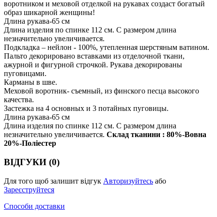
воротником и меховой отделкой на рукавах создаст богатый
образ шикарной женщины!
Длина рукава-65 см
Длина изделия по спинке 112 см. С размером длина
незначительно увеличивается.
Подкладка – нейлон - 100%, утепленная шерстяным ватином.
Пальто декорировано вставками из отделочной ткани,
ажурной и фигурной строчкой. Рукава декорированы
пуговицами.
Карманы в шве.
Меховой воротник- съемный, из финского песца высокого
качества.
Застежка на 4 основных и 3 потайных пуговицы.
Длина рукава-65 см
Длина изделия по спинке 112 см. С размером длина
незначительно увеличивается.
Склад тканини : 80%-Вовна
20%-Поліестер
ВІДГУКИ (0)
Для того щоб залишит відгук
Авторизуйтесь
або
Зареєструйтеся
Способи доставки