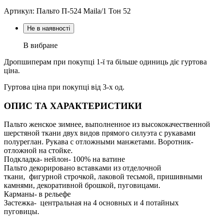
Артикул: Пальто П-524 Maila/1 Тон 52
Не в наявності
В вибране
Дропшиперам при покупці 1-ї та більше одиниць діє гуртова
ціна.
Гуртова ціна при покупці від 3-х од.
ОПИС ТА ХАРАКТЕРИСТИКИ
Пальто женское зимнее, выполненное из высококачественной
шерстяной ткани двух видов прямого силуэта с рукавами
полуреглан. Рукава с отложными манжетами. Воротник-
отложной на стойке.
Подкладка- нейлон- 100% на ватине
Пальто декорировано вставками из отделочной
ткани, фигурной строчкой, лаковой тесьмой, пришивными
камнями, декоративной брошкой, пуговицами.
Карманы- в рельефе
Застежка- центральная на 4 основных и 4 потайных
пуговицы.