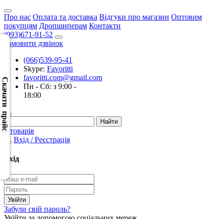
Про нас
Оплата та доставка
Відгуки про магазин
Оптовим
покупцям
Дропшиперам
Контакти
(093)671-91-52
Замовити дзвінок
(066)539-95-41
Скачать
Skype:
Favoritti
XML
favoritti.com@gmail.com
(Розн.)
Скачати прайс
Пн - Сб: з 9:00 -
18:00
Скачать
XML
(Опт)
0 товарів
Вхід / Реєстрація
Скачать
CSV
Вхід
(Розн.)
Скачать
CSV
Забули свій пароль?
(Опт)
Увійти за допомогою соціальних мереж