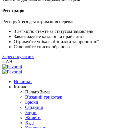
Реєстрація
XLS
/
EXCEL
Реєструйтеся для отримання переваг
2005
(Розн.)
З легкістю стежте за статусом замовлень
Завантажуйте каталог та прайс-лист
Отримуйте унікальні знижки та пропозиції
XLS
Створюйте список обраного
/
Зареєструватися
EXCEL
UAH
2005
(Опт)
Новинки
XLSX
Каталог
/
Пальто Зима
EXCEL
В'язаний трикотаж
2007+
Брюки
(Розн.)
Спідниці
Блузи
Жилети
XLSX
Худі
/
Кардигани