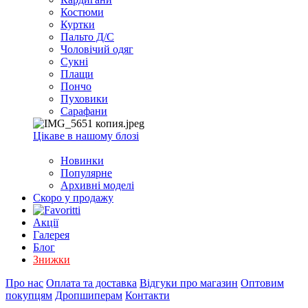
EXCEL
Костюми
2007+
Куртки
(Опт)
Пальто Д/С
Чоловічий одяг
Сукні
Плащи
Пончо
Пуховики
Сарафани
Цікаве в нашому блозі
Новинки
Популярне
Архивні моделі
Скоро у продажу
Акції
Галерея
Блог
Знижки
Про нас
Оплата та доставка
Відгуки про магазин
Оптовим
покупцям
Дропшиперам
Контакти