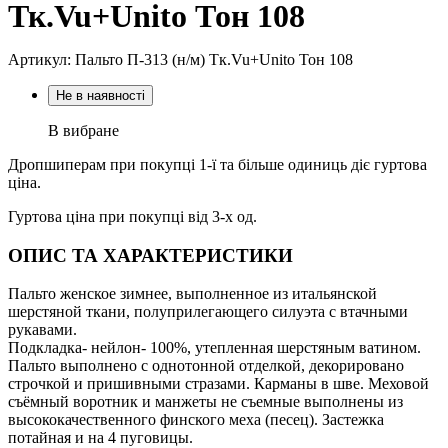
Тк.Vu+Unito Тон 108
Артикул: Пальто П-313 (н/м) Тк.Vu+Unito Тон 108
Не в наявності
В вибране
Дропшиперам при покупці 1-ї та більше одиниць діє гуртова
ціна.
Гуртова ціна при покупці від 3-х од.
ОПИС ТА ХАРАКТЕРИСТИКИ
Пальто женское зимнее, выполненное из итальянской
шерстяной ткани, полуприлегающего силуэта с втачными
рукавами.
Подкладка- нейлон- 100%, утепленная шерстяным ватином.
Пальто выполнено с однотонной отделкой, декорировано
строчкой и пришивными стразами. Карманы в шве. Меховой
съёмный воротник и манжеты не съемные выполнены из
высококачественного финского меха (песец). Застежка
потайная и на 4 пуговицы.