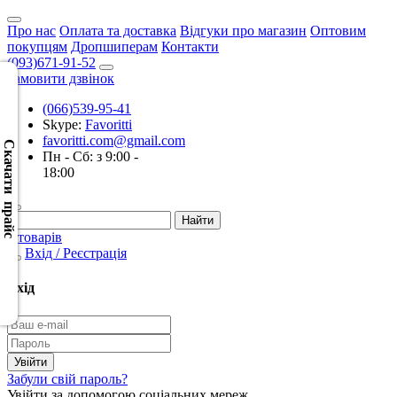
Про нас
Оплата та доставка
Відгуки про магазин
Оптовим
покупцям
Дропшиперам
Контакти
(093)671-91-52
Замовити дзвінок
(066)539-95-41
Скачать
Skype:
Favoritti
XML
favoritti.com@gmail.com
(Розн.)
Скачати прайс
Пн - Сб: з 9:00 -
18:00
Скачать
XML
(Опт)
0 товарів
Вхід / Реєстрація
Скачать
CSV
Вхід
(Розн.)
Скачать
CSV
Забули свій пароль?
(Опт)
Увійти за допомогою соціальних мереж