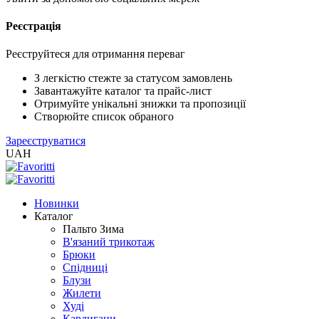
Реєстрація
XLS
/
EXCEL
Реєструйтеся для отримання переваг
2005
(Розн.)
З легкістю стежте за статусом замовлень
Завантажуйте каталог та прайс-лист
Отримуйте унікальні знижки та пропозиції
XLS
Створюйте список обраного
/
Зареєструватися
EXCEL
UAH
2005
(Опт)
Новинки
XLSX
Каталог
/
Пальто Зима
EXCEL
В'язаний трикотаж
2007+
Брюки
(Розн.)
Спідниці
Блузи
Жилети
XLSX
Худі
/
Кардигани