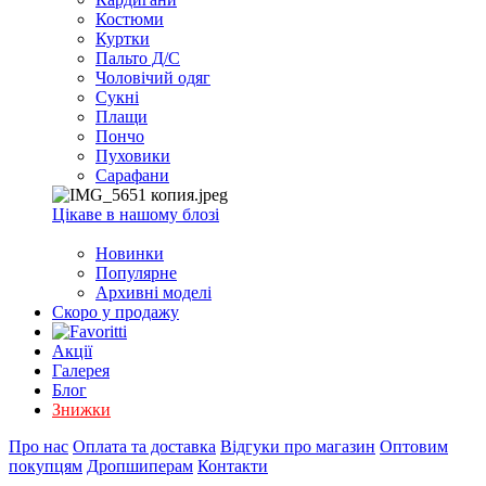
EXCEL
Костюми
2007+
Куртки
(Опт)
Пальто Д/С
Чоловічий одяг
Сукні
Плащи
Пончо
Пуховики
Сарафани
Цікаве в нашому блозі
Новинки
Популярне
Архивні моделі
Скоро у продажу
Акції
Галерея
Блог
Знижки
Про нас
Оплата та доставка
Відгуки про магазин
Оптовим
покупцям
Дропшиперам
Контакти