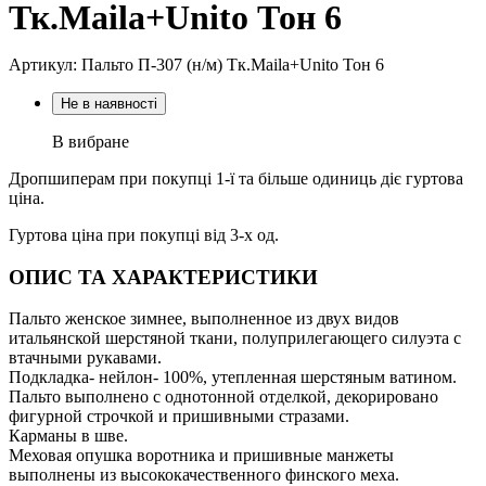
Тк.Maila+Unito Тон 6
Артикул: Пальто П-307 (н/м) Тк.Maila+Unito Тон 6
Не в наявності
В вибране
Дропшиперам при покупці 1-ї та більше одиниць діє гуртова
ціна.
Гуртова ціна при покупці від 3-х од.
ОПИС ТА ХАРАКТЕРИСТИКИ
Пальто женское зимнее, выполненное из двух видов
итальянской шерстяной ткани, полуприлегающего силуэта с
втачными рукавами.
Подкладка- нейлон- 100%, утепленная шерстяным ватином.
Пальто выполнено с однотонной отделкой, декорировано
фигурной строчкой и пришивными стразами.
Карманы в шве.
Меховая опушка воротника и пришивные манжеты
выполнены из высококачественного финского меха.