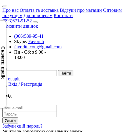
Про нас
Оплата та доставка
Відгуки про магазин
Оптовим
покупцям
Дропшиперам
Контакти
(093)671-91-52
Замовити дзвінок
(066)539-95-41
Скачать
Skype:
Favoritti
XML
favoritti.com@gmail.com
(Розн.)
Скачати прайс
Пн - Сб: з 9:00 -
18:00
Скачать
XML
(Опт)
0 товарів
Вхід / Реєстрація
Скачать
CSV
Вхід
(Розн.)
Скачать
CSV
Забули свій пароль?
(Опт)
Увійти за допомогою соціальних мереж