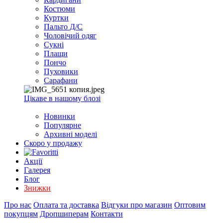
EXCEL
Костюми
2007+
Куртки
(Опт)
Пальто Д/С
Чоловічий одяг
Сукні
Плащи
Пончо
Пуховики
Сарафани
Цікаве в нашому блозі
Новинки
Популярне
Архивні моделі
Скоро у продажу
Акції
Галерея
Блог
Знижки
Про нас
Оплата та доставка
Відгуки про магазин
Оптовим
покупцям
Дропшиперам
Контакти