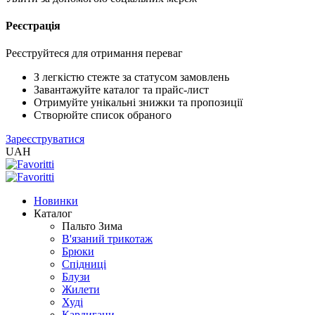
Реєстрація
XLS
/
EXCEL
Реєструйтеся для отримання переваг
2005
(Розн.)
З легкістю стежте за статусом замовлень
Завантажуйте каталог та прайс-лист
Отримуйте унікальні знижки та пропозиції
XLS
Створюйте список обраного
/
Зареєструватися
EXCEL
UAH
2005
(Опт)
Новинки
XLSX
Каталог
/
Пальто Зима
EXCEL
В'язаний трикотаж
2007+
Брюки
(Розн.)
Спідниці
Блузи
Жилети
XLSX
Худі
/
Кардигани