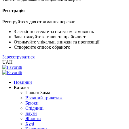
Реєстрація
XLS
/
EXCEL
Реєструйтеся для отримання переваг
2005
(Розн.)
З легкістю стежте за статусом замовлень
Завантажуйте каталог та прайс-лист
Отримуйте унікальні знижки та пропозиції
XLS
Створюйте список обраного
/
Зареєструватися
EXCEL
UAH
2005
(Опт)
Новинки
XLSX
Каталог
/
Пальто Зима
EXCEL
В'язаний трикотаж
2007+
Брюки
(Розн.)
Спідниці
Блузи
Жилети
XLSX
Худі
/
Кардигани