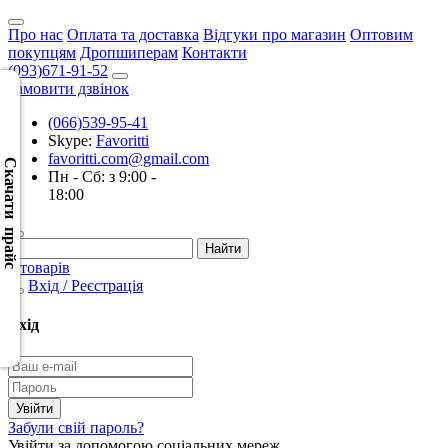
Про нас
Оплата та доставка
Відгуки про магазин
Оптовим
покупцям
Дропшиперам
Контакти
(093)671-91-52
Замовити дзвінок
(066)539-95-41
Скачать
Skype:
Favoritti
XML
favoritti.com@gmail.com
(Розн.)
Скачати прайс
Пн - Сб: з 9:00 -
18:00
Скачать
XML
(Опт)
0 товарів
Вхід / Реєстрація
Скачать
CSV
Вхід
(Розн.)
Скачать
CSV
Забули свій пароль?
(Опт)
Увійти за допомогою соціальних мереж