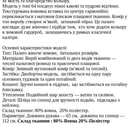
М’якість та благородство кольору.
Модель у тоні 64 поєднує ніжні кавові та пудрові відтінки.
Текстурована вовняна вставка по центру гармонійно
перекликається з матовим блиском плащової тканини. Комір у
тон виробу створює м’який, затишний образ. Це пальто
виглядає дуже жіночно і підійде тим, хто хоче додати кольору
в зимовий гардероб, залишаючись у рамках класичної
палітри.
Основні характеристики моделі:
Тип: Пальто жіноче зимове, батальних розмірів.
Матеріали: Виріб комбінований із двох видів тканини —
теплої пальтової (вовна) та практичної плащової.
Комір: Знімний мутоновий комір (м’який та теплий).
Застібка: Двобортна модель, застібається на одну пару
основних ґудзиків та один потайний.
Кишені: Зручні кишені в підрізах, що застібаються на потайну
блискавку.
Утеплення: Подвійний шар захисту — ватин та силікон.
Деталі: Шліца по спинці для зручності ходьби, підкладка з
нейлону.
Склад тканини: 80% вовна, 20% поліестер.
Параметри: Довжина рукава — 65 см, довжина по спинці —
112 см.
Склад тканини : 80%-Вовна 20%-Поліестер