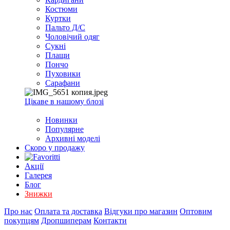
EXCEL
Костюми
2007+
Куртки
(Опт)
Пальто Д/С
Чоловічий одяг
Сукні
Плащи
Пончо
Пуховики
Сарафани
Цікаве в нашому блозі
Новинки
Популярне
Архивні моделі
Скоро у продажу
Акції
Галерея
Блог
Знижки
Про нас
Оплата та доставка
Відгуки про магазин
Оптовим
покупцям
Дропшиперам
Контакти