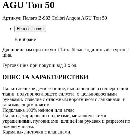
AGU Тон 50
Артикул: Пальто В-983 Colibri Anqora AGU Тон 50
Не в наявності
В вибране
Дропшиперам при покупці 1-ї та більше одиниць діє гуртова
ціна.
Гуртова ціна при покупці від 3-х од.
ОПИС ТА ХАРАКТЕРИСТИКИ
Пальто женское демисезонное, выполненное из п/шерстяной
ткани полуприлегающего силуэта с цельнокроеными
рукавами. Изделие с отложным воротником с лацканами и
завязывающим поясом.
Подкладка 100% нейлон или атлас.
Пальто декорировано подрезами, металлическими
украшениями, пуговицами, шлицей на рукавах и разрезом по
боковым швам.
Карманы- листочки с клапанами.