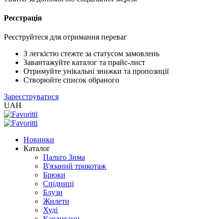
Реєстрація
XLS
/
EXCEL
Реєструйтеся для отримання переваг
2005
(Розн.)
З легкістю стежте за статусом замовлень
Завантажуйте каталог та прайс-лист
Отримуйте унікальні знижки та пропозиції
XLS
Створюйте список обраного
/
Зареєструватися
EXCEL
UAH
2005
(Опт)
Новинки
XLSX
Каталог
/
Пальто Зима
EXCEL
В'язаний трикотаж
2007+
Брюки
(Розн.)
Спідниці
Блузи
Жилети
XLSX
Худі
/
Кардигани