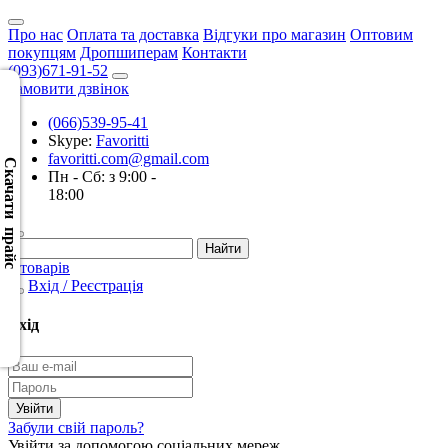
Про нас
Оплата та доставка
Відгуки про магазин
Оптовим
покупцям
Дропшиперам
Контакти
(093)671-91-52
Замовити дзвінок
(066)539-95-41
Скачать
Skype:
Favoritti
XML
favoritti.com@gmail.com
(Розн.)
Скачати прайс
Пн - Сб: з 9:00 -
18:00
Скачать
XML
(Опт)
0 товарів
Вхід / Реєстрація
Скачать
CSV
Вхід
(Розн.)
Скачать
CSV
Забули свій пароль?
(Опт)
Увійти за допомогою соціальних мереж