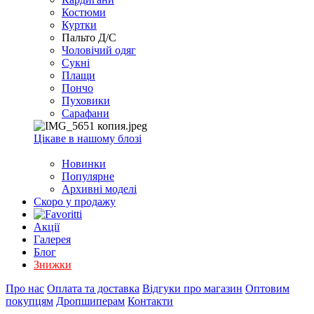
EXCEL
Костюми
2007+
Куртки
(Опт)
Пальто Д/С
Чоловічий одяг
Сукні
Плащи
Пончо
Пуховики
Сарафани
Цікаве в нашому блозі
Новинки
Популярне
Архивні моделі
Скоро у продажу
Акції
Галерея
Блог
Знижки
Про нас
Оплата та доставка
Відгуки про магазин
Оптовим
покупцям
Дропшиперам
Контакти