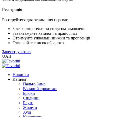
Реєстрація
XLS
/
EXCEL
Реєструйтеся для отримання переваг
2005
(Розн.)
З легкістю стежте за статусом замовлень
Завантажуйте каталог та прайс-лист
Отримуйте унікальні знижки та пропозиції
XLS
Створюйте список обраного
/
Зареєструватися
EXCEL
UAH
2005
(Опт)
Новинки
XLSX
Каталог
/
Пальто Зима
EXCEL
В'язаний трикотаж
2007+
Брюки
(Розн.)
Спідниці
Блузи
Жилети
XLSX
Худі
/
Кардигани