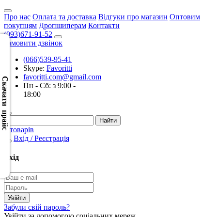
Про нас
Оплата та доставка
Відгуки про магазин
Оптовим
покупцям
Дропшиперам
Контакти
(093)671-91-52
Замовити дзвінок
(066)539-95-41
Скачать
Skype:
Favoritti
XML
favoritti.com@gmail.com
(Розн.)
Скачати прайс
Пн - Сб: з 9:00 -
18:00
Скачать
XML
(Опт)
0 товарів
Вхід / Реєстрація
Скачать
CSV
Вхід
(Розн.)
Скачать
CSV
Забули свій пароль?
(Опт)
Увійти за допомогою соціальних мереж