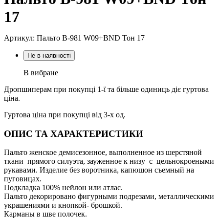
17
Артикул: Пальто В-981 W09+BND Тон 17
Не в наявності
В вибране
Дропшиперам при покупці 1-ї та більше одиниць діє гуртова
ціна.
Гуртова ціна при покупці від 3-х од.
ОПИС ТА ХАРАКТЕРИСТИКИ
Пальто женское демисезонное, выполненное из шерстяной
ткани прямого силуэта, зауженное к низу с цельнокроеными
рукавами. Изделие без воротника, капюшон съемный на
пуговицах.
Подкладка 100% нейлон или атлас.
Пальто декорировано фигурными подрезами, металлическими
украшениями и кнопкой- брошкой.
Карманы в шве полочек.