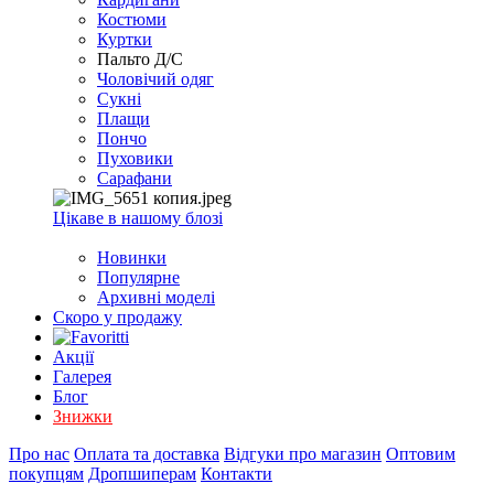
EXCEL
Костюми
2007+
Куртки
(Опт)
Пальто Д/С
Чоловічий одяг
Сукні
Плащи
Пончо
Пуховики
Сарафани
Цікаве в нашому блозі
Новинки
Популярне
Архивні моделі
Скоро у продажу
Акції
Галерея
Блог
Знижки
Про нас
Оплата та доставка
Відгуки про магазин
Оптовим
покупцям
Дропшиперам
Контакти