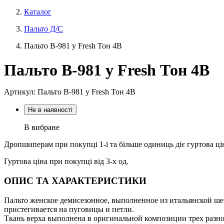
Каталог
Пальто Д/С
Пальто В-981 у Fresh Тон 4В
Пальто В-981 у Fresh Тон 4В
Артикул: Пальто В-981 у Fresh Тон 4В
Не в наявності
В вибране
Дропшиперам при покупці 1-ї та більше одиниць діє гуртова ці
Гуртова ціна при покупці від 3-х од.
ОПИС ТА ХАРАКТЕРИСТИКИ
Пальто женское демисезонное, выполненное из итальянской ш
пристегивается на пуговицы и петли.
Ткань верха выполнена в оригинальной композиции трех разно