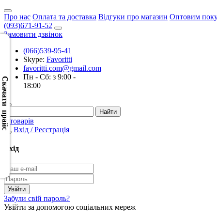
Про нас
Оплата та доставка
Відгуки про магазин
Оптовим пок
(093)671-91-52
Замовити дзвінок
(066)539-95-41
Skype:
Favoritti
Скачать
favoritti.com@gmail.com
XML
Пн - Сб: з 9:00 -
(Розн.)
Скачати прайс
18:00
Скачать
XML
0 товарів
(Опт)
Вхід / Реєстрація
Скачать
Вхід
CSV
(Розн.)
Скачать
Забули свій пароль?
CSV
Увійти за допомогою соціальних мереж
(Опт)