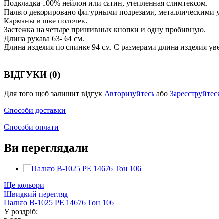
Подкладка 100% нейлон или сатин, утепленная слимтексом.
Пальто декорировано фигурными подрезами, металлическими 
Карманы в шве полочек.
Застежка на четыре пришивных кнопки и одну пробивную.
Длина рукава 63- 64 см.
Длина изделия по спинке 94 см. С размерами длина изделия ув
ВІДГУКИ (0)
Для того щоб залишит відгук
Авторизуйтесь
або
Зареєструйтес
Способи доставки
Способи оплати
Ви переглядали
Ще кольори
Швидкий перегляд
Пальто В-1025 PE 14676 Тон 106
У роздріб: