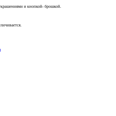
украшениями и кнопкой- брошкой.
еличивается.
я