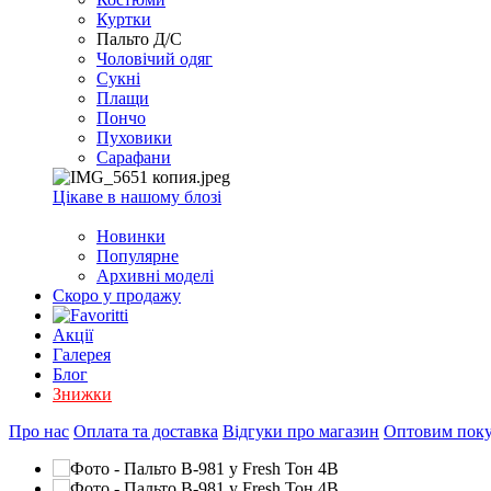
EXCEL
Куртки
2007+
Пальто Д/С
(Опт)
Чоловічий одяг
Сукні
Плащи
Пончо
Пуховики
Сарафани
Цікаве в нашому блозі
Новинки
Популярне
Архивні моделі
Скоро у продажу
Акції
Галерея
Блог
Знижки
Про нас
Оплата та доставка
Відгуки про магазин
Оптовим пок