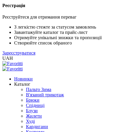
Реєстрація
XLS
/
Реєструйтеся для отримання переваг
EXCEL
2005
З легкістю стежте за статусом замовлень
(Розн.)
Завантажуйте каталог та прайс-лист
Отримуйте унікальні знижки та пропозиції
Створюйте список обраного
XLS
Зареєструватися
/
UAH
EXCEL
2005
(Опт)
Новинки
Каталог
XLSX
Пальто Зима
/
В'язаний трикотаж
EXCEL
Брюки
2007+
Спідниці
(Розн.)
Блузи
Жилети
Худі
XLSX
Кардигани
/
Костюми