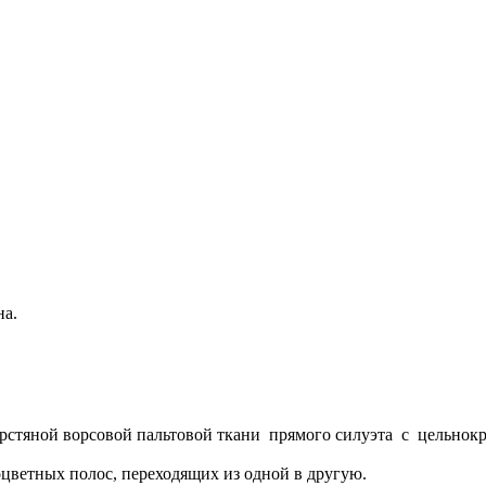
на.
ерстяной ворсовой пальтовой ткани прямого силуэта с цельнок
цветных полос, переходящих из одной в другую.