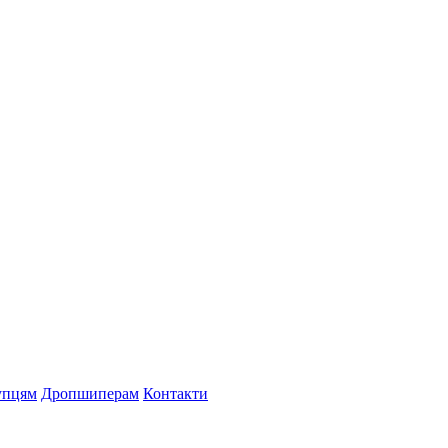
упцям
Дропшиперам
Контакти