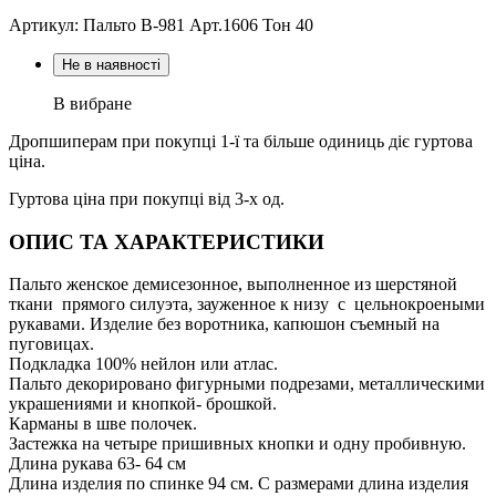
Артикул: Пальто В-981 Aрт.1606 Тон 40
Не в наявності
В вибране
Дропшиперам при покупці 1-ї та більше одиниць діє гуртова
ціна.
Гуртова ціна при покупці від 3-х од.
ОПИС ТА ХАРАКТЕРИСТИКИ
Пальто женское демисезонное, выполненное из шерстяной
ткани прямого силуэта, зауженное к низу с цельнокроеными
рукавами. Изделие без воротника, капюшон съемный на
пуговицах.
Подкладка 100% нейлон или атлас.
Пальто декорировано фигурными подрезами, металлическими
украшениями и кнопкой- брошкой.
Карманы в шве полочек.
Застежка на четыре пришивных кнопки и одну пробивную.
Длина рукава 63- 64 см
Длина изделия по спинке 94 см. С размерами длина изделия