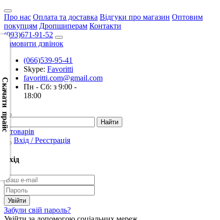
Про нас
Оплата та доставка
Відгуки про магазин
Оптовим
покупцям
Дропшиперам
Контакти
(093)671-91-52
Замовити дзвінок
(066)539-95-41
Скачать
Skype:
Favoritti
XML
favoritti.com@gmail.com
(Розн.)
Скачати прайс
Пн - Сб: з 9:00 -
18:00
Скачать
XML
(Опт)
0 товарів
Вхід / Реєстрація
Скачать
CSV
Вхід
(Розн.)
Скачать
CSV
Забули свій пароль?
(Опт)
Увійти за допомогою соціальних мереж