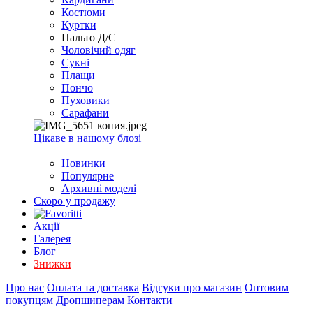
EXCEL
Костюми
2007+
Куртки
(Опт)
Пальто Д/С
Чоловічий одяг
Сукні
Плащи
Пончо
Пуховики
Сарафани
Цікаве в нашому блозі
Новинки
Популярне
Архивні моделі
Скоро у продажу
Акції
Галерея
Блог
Знижки
Про нас
Оплата та доставка
Відгуки про магазин
Оптовим
покупцям
Дропшиперам
Контакти