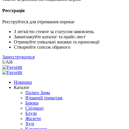
Реєстрація
XLS
/
EXCEL
Реєструйтеся для отримання переваг
2005
(Розн.)
З легкістю стежте за статусом замовлень
Завантажуйте каталог та прайс-лист
Отримуйте унікальні знижки та пропозиції
XLS
Створюйте список обраного
/
Зареєструватися
EXCEL
UAH
2005
(Опт)
Новинки
XLSX
Каталог
/
Пальто Зима
EXCEL
В'язаний трикотаж
2007+
Брюки
(Розн.)
Спідниці
Блузи
Жилети
XLSX
Худі
/
Кардигани