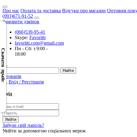
Про нас
Оплата та доставка
Відгуки про магазин
Оптовим пок
(093)671-91-52
Замовити дзвінок
(066)539-95-41
Skype:
Favoritti
Скачать
favoritti.com@gmail.com
XML
Пн - Сб: з 9:00 -
(Розн.)
Скачати прайс
18:00
Скачать
XML
0 товарів
(Опт)
Вхід / Реєстрація
Скачать
Вхід
CSV
(Розн.)
Скачать
Забули свій пароль?
CSV
Увійти за допомогою соціальних мереж
(Опт)