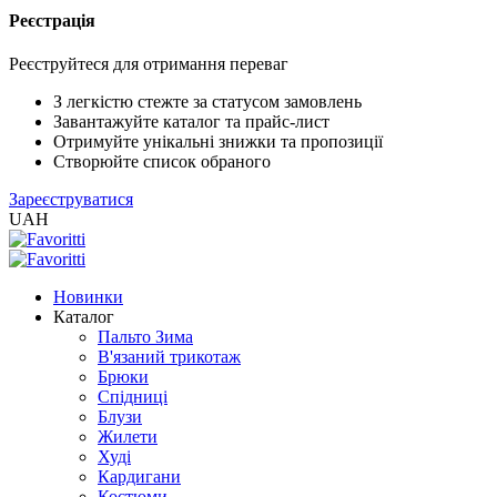
Реєстрація
XLS
/
Реєструйтеся для отримання переваг
EXCEL
2005
З легкістю стежте за статусом замовлень
(Розн.)
Завантажуйте каталог та прайс-лист
Отримуйте унікальні знижки та пропозиції
Створюйте список обраного
XLS
Зареєструватися
/
UAH
EXCEL
2005
(Опт)
Новинки
Каталог
XLSX
Пальто Зима
/
В'язаний трикотаж
EXCEL
Брюки
2007+
Спідниці
(Розн.)
Блузи
Жилети
Худі
XLSX
Кардигани
/
Костюми