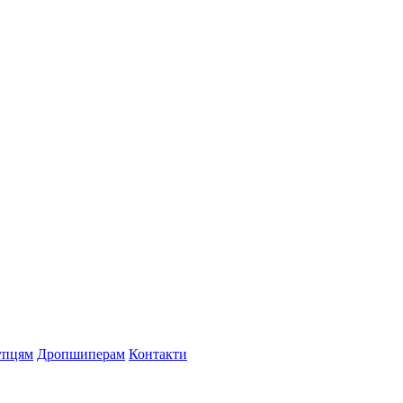
упцям
Дропшиперам
Контакти