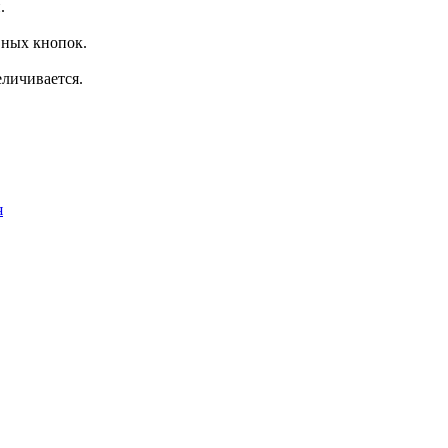
.
вных кнопок.
еличивается.
я