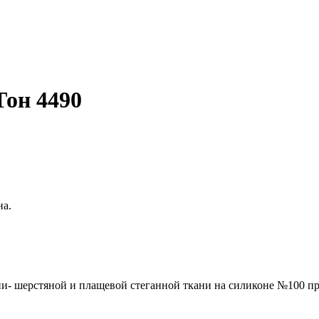
Тон 4490
на.
ни- шерстяной и плащевой стеганной ткани на силиконе №100 п