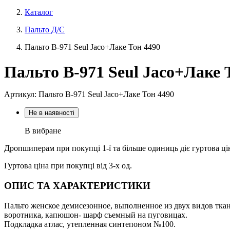
Каталог
Пальто Д/С
Пальто В-971 Seul Jaco+Лаке Тон 4490
Пальто В-971 Seul Jaco+Лаке 
Артикул: Пальто В-971 Seul Jaco+Лаке Тон 4490
Не в наявності
В вибране
Дропшиперам при покупці 1-ї та більше одиниць діє гуртова ці
Гуртова ціна при покупці від 3-х од.
ОПИС ТА ХАРАКТЕРИСТИКИ
Пальто женское демисезонное, выполненное из двух видов тка
воротника, капюшон- шарф съемный на пуговицах.
Подкладка атлас, утепленная синтепоном №100.