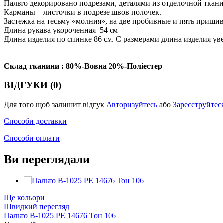
Пальто декорировано подрезами, деталями из отделочной ткани
Карманы – листочки в подрезе швов полочек.
Застежка на тесьму «молния», на две пробивные и пять приши
Длина рукава укороченная 54 см
Длина изделия по спинке 86 см. С размерами длина изделия ув
Склад тканини : 80%-Вовна 20%-Поліестер
ВІДГУКИ (0)
Для того щоб залишит відгук
Авторизуйтесь
або
Зареєструйтес
Способи доставки
Способи оплати
Ви переглядали
Ще кольори
Швидкий перегляд
Пальто В-1025 PE 14676 Тон 106