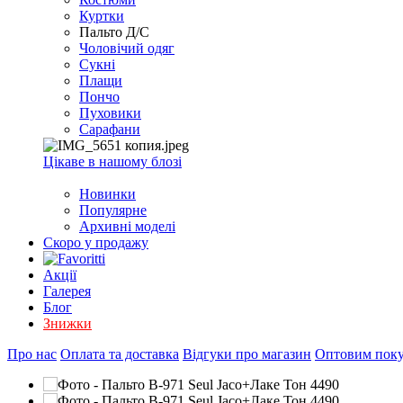
EXCEL
Куртки
2007+
Пальто Д/С
(Опт)
Чоловічий одяг
Сукні
Плащи
Пончо
Пуховики
Сарафани
Цікаве в нашому блозі
Новинки
Популярне
Архивні моделі
Скоро у продажу
Акції
Галерея
Блог
Знижки
Про нас
Оплата та доставка
Відгуки про магазин
Оптовим пок