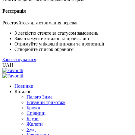
Реєстрація
XLS
/
EXCEL
Реєструйтеся для отримання переваг
2005
(Розн.)
З легкістю стежте за статусом замовлень
Завантажуйте каталог та прайс-лист
Отримуйте унікальні знижки та пропозиції
XLS
Створюйте список обраного
/
Зареєструватися
EXCEL
UAH
2005
(Опт)
Новинки
XLSX
Каталог
/
Пальто Зима
EXCEL
В'язаний трикотаж
2007+
Брюки
(Розн.)
Спідниці
Блузи
Жилети
XLSX
Худі
/
Кардигани