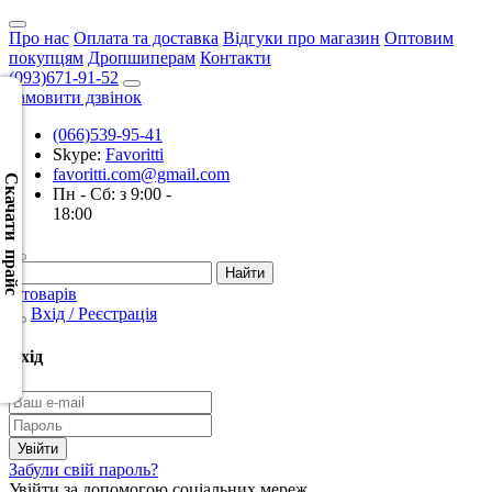
Про нас
Оплата та доставка
Відгуки про магазин
Оптовим
покупцям
Дропшиперам
Контакти
(093)671-91-52
Замовити дзвінок
(066)539-95-41
Скачать
Skype:
Favoritti
XML
favoritti.com@gmail.com
(Розн.)
Скачати прайс
Пн - Сб: з 9:00 -
18:00
Скачать
XML
(Опт)
0 товарів
Вхід / Реєстрація
Скачать
CSV
Вхід
(Розн.)
Скачать
CSV
Забули свій пароль?
(Опт)
Увійти за допомогою соціальних мереж