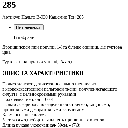
285
Артикул: Пальто В-930 Кашемир Тон 285
Не в наявності
В вибране
Дропшиперам при покупці 1-ї та більше одиниць діє гуртова
ціна.
Гуртова ціна при покупці від 3-х од.
ОПИС ТА ХАРАКТЕРИСТИКИ
Пальто женское демисезонное, выполненное из
высококачественной пальтовой ткани, полуприлегающего
силуэта, с цельнокроеными рукавами.
Подкладка- нейлон- 100%.
Пальто декорировано отделочной строчкой, защипами,
пришивными декоративными «камнями».
Карманы в шве полочек.
Застежка - однобортная на пять пришивных кнопок.
Длина рукава укороченная- 50см. - (7\8).