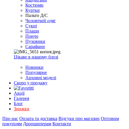
EXCEL
Костюми
2007+
Куртки
(Опт)
Пальто Д/С
Чоловічий одяг
Сукні
Плащи
Пончо
Пуховики
Сарафани
Цікаве в нашому блозі
Новинки
Популярне
Архивні моделі
Скоро у продажу
Акції
Галерея
Блог
Знижки
Про нас
Оплата та доставка
Відгуки про магазин
Оптовим
покупцям
Дропшиперам
Контакти