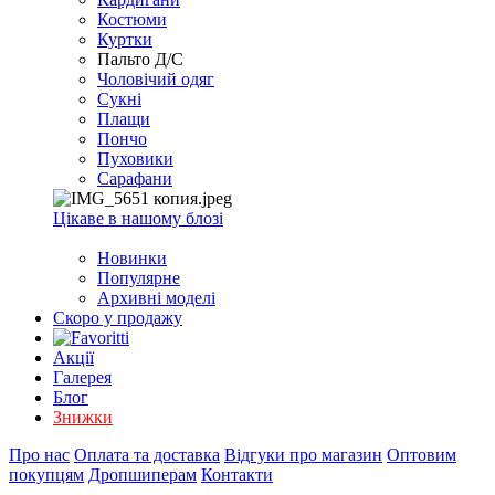
EXCEL
Костюми
2007+
Куртки
(Опт)
Пальто Д/С
Чоловічий одяг
Сукні
Плащи
Пончо
Пуховики
Сарафани
Цікаве в нашому блозі
Новинки
Популярне
Архивні моделі
Скоро у продажу
Акції
Галерея
Блог
Знижки
Про нас
Оплата та доставка
Відгуки про магазин
Оптовим
покупцям
Дропшиперам
Контакти