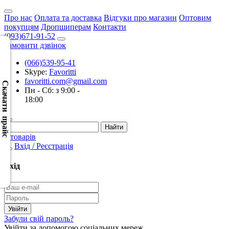
Про нас
Оплата та доставка
Відгуки про магазин
Оптовим
покупцям
Дропшиперам
Контакти
(093)671-91-52
Замовити дзвінок
(066)539-95-41
Скачать
Skype:
Favoritti
XML
favoritti.com@gmail.com
(Розн.)
Скачати прайс
Пн - Сб: з 9:00 -
18:00
Скачать
XML
(Опт)
0 товарів
Вхід / Реєстрація
Скачать
CSV
Вхід
(Розн.)
Скачать
CSV
Забули свій пароль?
(Опт)
Увійти за допомогою соціальних мереж