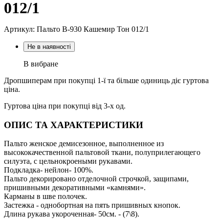
012/1
Артикул: Пальто В-930 Кашемир Тон 012/1
Не в наявності
В вибране
Дропшиперам при покупці 1-ї та більше одиниць діє гуртова
ціна.
Гуртова ціна при покупці від 3-х од.
ОПИС ТА ХАРАКТЕРИСТИКИ
Пальто женское демисезонное, выполненное из
высококачественной пальтовой ткани, полуприлегающего
силуэта, с цельнокроеными рукавами.
Подкладка- нейлон- 100%.
Пальто декорировано отделочной строчкой, защипами,
пришивными декоративными «камнями».
Карманы в шве полочек.
Застежка - однобортная на пять пришивных кнопок.
Длина рукава укороченная- 50см. - (7\8).