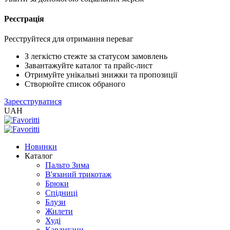
Реєстрація
XLS
/
EXCEL
Реєструйтеся для отримання переваг
2005
(Розн.)
З легкістю стежте за статусом замовлень
Завантажуйте каталог та прайс-лист
Отримуйте унікальні знижки та пропозиції
XLS
Створюйте список обраного
/
Зареєструватися
EXCEL
UAH
2005
(Опт)
Новинки
XLSX
Каталог
/
Пальто Зима
EXCEL
В'язаний трикотаж
2007+
Брюки
(Розн.)
Спідниці
Блузи
Жилети
XLSX
Худі
/
Кардигани