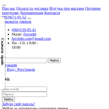
Про нас
Оплата та доставка
Відгуки про магазин
Оптовим
покупцям
Дропшиперам
Контакти
(093)671-91-52
Замовити дзвінок
(066)539-95-41
Скачать
Skype:
Favoritti
XML
favoritti.com@gmail.com
(Розн.)
Скачати прайс
Пн - Сб: з 9:00 -
18:00
Скачать
XML
(Опт)
0 товарів
Вхід / Реєстрація
Скачать
CSV
Вхід
(Розн.)
Скачать
CSV
Забули свій пароль?
(Опт)
Увійти за допомогою соціальних мереж