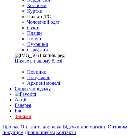
EXCEL
Костюми
2007+
Куртки
(Опт)
Пальто Д/С
Чоловічий одяг
Сукні
Плащи
Пончо
Пуховики
Сарафани
Цікаве в нашому блозі
Новинки
Популярне
Архивні моделі
Скоро у продажу
Акції
Галерея
Блог
Знижки
Про нас
Оплата та доставка
Відгуки про магазин
Оптовим
покупцям
Дропшиперам
Контакти