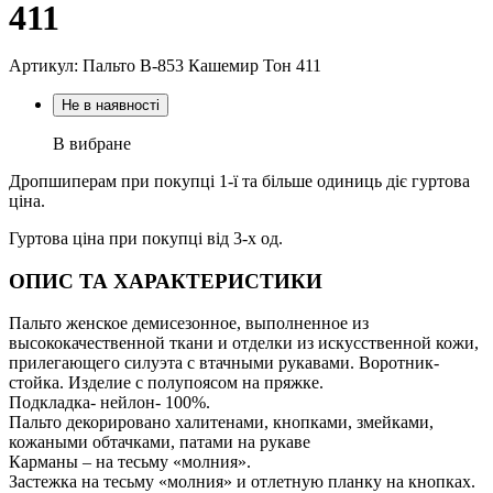
411
Артикул: Пальто В-853 Кашемир Тон 411
Не в наявності
В вибране
Дропшиперам при покупці 1-ї та більше одиниць діє гуртова
ціна.
Гуртова ціна при покупці від 3-х од.
ОПИС ТА ХАРАКТЕРИСТИКИ
Пальто женское демисезонное, выполненное из
высококачественной ткани и отделки из искусственной кожи,
прилегающего силуэта с втачными рукавами. Воротник-
стойка. Изделие с полупоясом на пряжке.
Подкладка- нейлон- 100%.
Пальто декорировано халитенами, кнопками, змейками,
кожаными обтачками, патами на рукаве
Карманы – на тесьму «молния».
Застежка на тесьму «молния» и отлетную планку на кнопках.