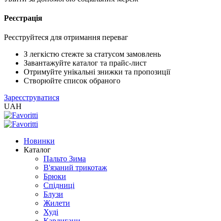
Реєстрація
XLS
/
EXCEL
Реєструйтеся для отримання переваг
2005
(Розн.)
З легкістю стежте за статусом замовлень
Завантажуйте каталог та прайс-лист
Отримуйте унікальні знижки та пропозиції
XLS
Створюйте список обраного
/
Зареєструватися
EXCEL
UAH
2005
(Опт)
Новинки
XLSX
Каталог
/
Пальто Зима
EXCEL
В'язаний трикотаж
2007+
Брюки
(Розн.)
Спідниці
Блузи
Жилети
XLSX
Худі
/
Кардигани